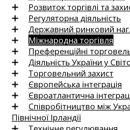
Розвиток торгівлі та зах
Регуляторна діяльність
Державний ринковий нагл
Міжнародна торгівля
Преференційні торговель
Діяльність України у Світо
Торговельний захист
Європейська інтеграція
Євроатлантична інтеграц
Співробітництво між Укр
Північної Ірландії
Технічне регулювання