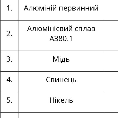
1.
Алюміній первинний
Алюмінієвий сплав
2.
А380.1
3.
Мідь
4.
Свинець
5.
Нікель