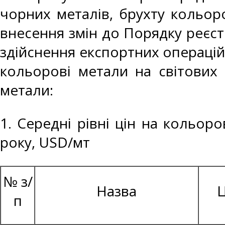
чорних металів, брухту кольоро
внесення змін до Порядку реєст
здійснення експортних операцій
кольорові метали на світових 
метали:
1. Середні рівні цін на кольор
року, USD/мт
№ з/
Назва
Ц
п