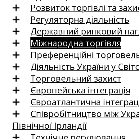
Розвиток торгівлі та зах
Регуляторна діяльність
Державний ринковий нагл
Міжнародна торгівля
Преференційні торговель
Діяльність України у Світо
Торговельний захист
Європейська інтеграція
Євроатлантична інтеграц
Співробітництво між Укр
Північної Ірландії
Технічне регулювання