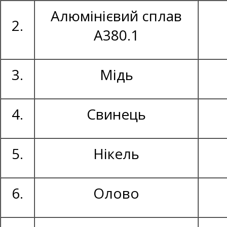
Алюмінієвий сплав
2.
А380.1
3.
Мідь
4.
Свинець
5.
Нікель
6.
Олово