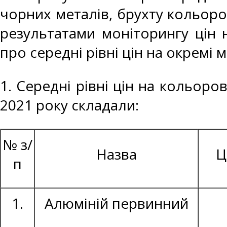
чорних металів, брухту кольоро
результатами моніторингу цін 
про середні рівні цін на окремі 
1. Середні рівні цін на кольоро
2021 року складали:
№ з/
Назва
Ц
п
1.
Алюміній первинний