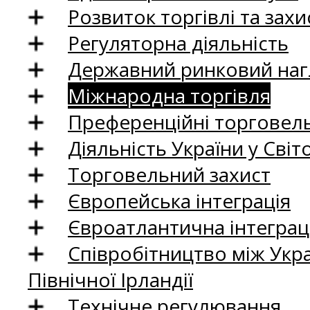
Розвиток торгівлі та зах
Регуляторна діяльність
Державний ринковий нагл
Міжнародна торгівля
Преференційні торговель
Діяльність України у Світо
Торговельний захист
Європейська інтеграція
Євроатлантична інтеграц
Співробітництво між Укр
Північної Ірландії
Технічне регулювання