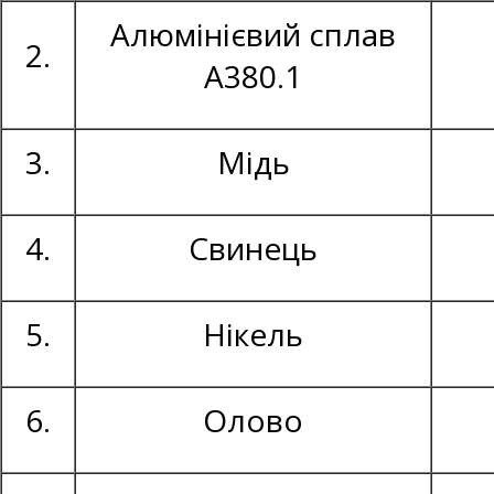
Алюмінієвий сплав
2.
А380.1
3.
Мідь
4.
Свинець
5.
Нікель
6.
Олово