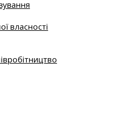
зування
ої власності
півробітництво