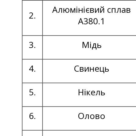
Алюмінієвий сплав
2.
А380.1
3.
Мідь
4.
Свинець
5.
Нікель
6.
Олово