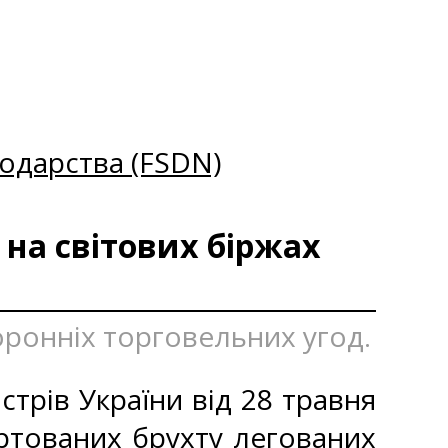
одарства (FSDN)
 на світових біржах
оронніх торговельних угод.
стрів України від 28 травня
ртованих брухту легованих