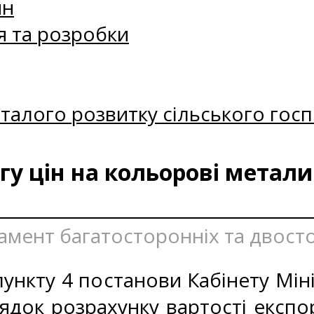
ин
я та розробки
талого розвитку сільського госп
у цін на кольорові метали
тамент багатосторонніх та двост
ункту 4 постанови Кабінету Міні
ядок розрахунку вартості експо