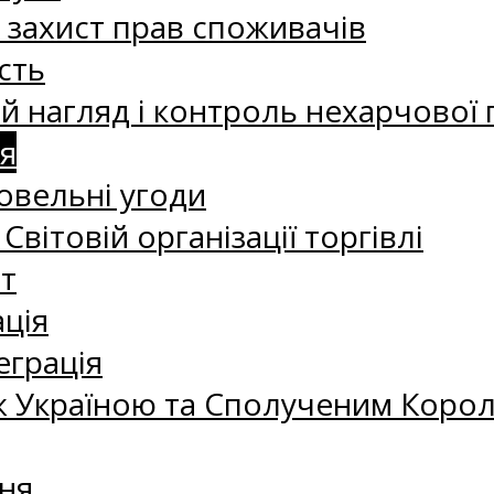
а захист прав споживачів
сть
 нагляд і контроль нехарчової 
я
овельні угоди
 Світовій організації торгівлі
т
ація
еграція
 Україною та Сполученим Королі
ня