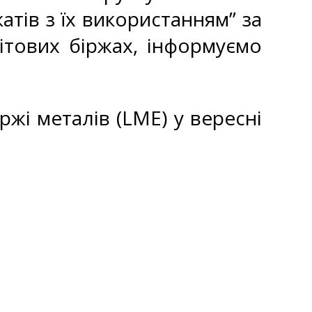
атів з їх використанням” за
ітових біржах, інформуємо
ржі металів (LME) у вересні