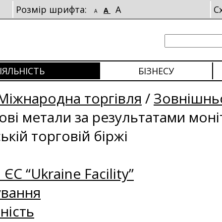
Розмір шрифта:
A
С
A
A
ІЯЛЬНІСТЬ
БІЗНЕСУ
Міжнародна торгівля
/
Зовнішньо
рові метали за результатами мон
ькій торговій біржі
 ЄС “Ukraine Facility”
ування
ність