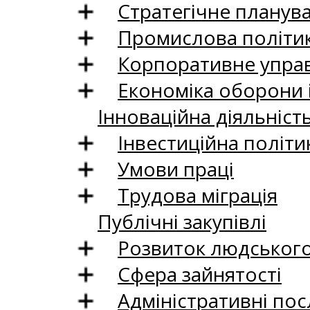
Стратегічне планув
Промислова політи
Корпоративне управ
Економіка оборони 
Інноваційна діяльніст
Інвестиційна політи
Умови праці
Трудова міграція
Публічні закупівлі
Розвиток людського 
Сфера зайнятості
Адміністративні пос