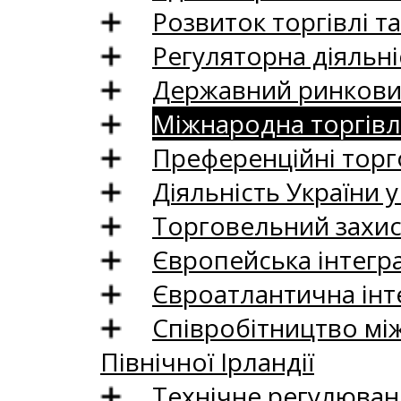
Розвиток торгівлі т
Регуляторна діяльні
Державний ринковий
Міжнародна торгівл
Преференційні торг
Діяльність України у
Торговельний захис
Європейська інтегр
Євроатлантична інт
Співробітництво між
Північної Ірландії
Технічне регулюван