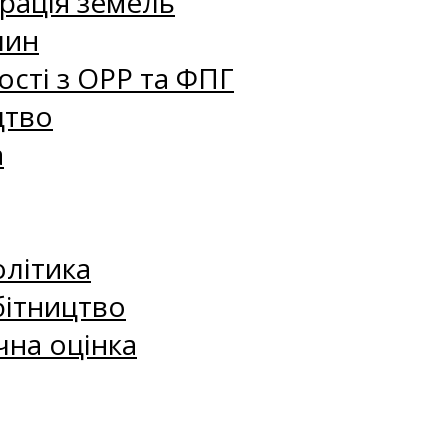
рація земель
лин
сті з ОРР та ФПГ
цтво
а
олітика
бітництво
чна оцінка