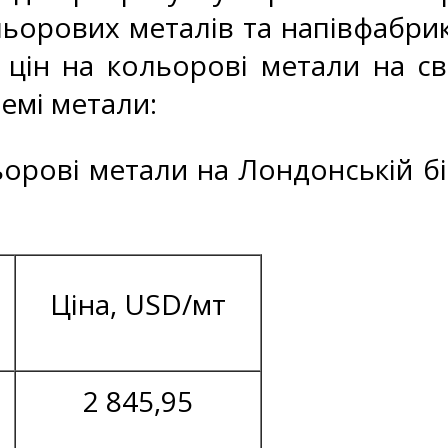
ьорових металів та напівфабрик
 цін на кольорові метали на св
ремі метали:
льорові метали на Лондонській бі
Ціна, USD/мт
2 845,95