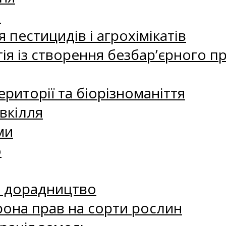
а
 пестицидів і агрохімікатів
ія із створення безбар’єрного пр
риторії та біорізноманіття
вкілля
ми
о
е дорадництво
рона прав на сорти рослин