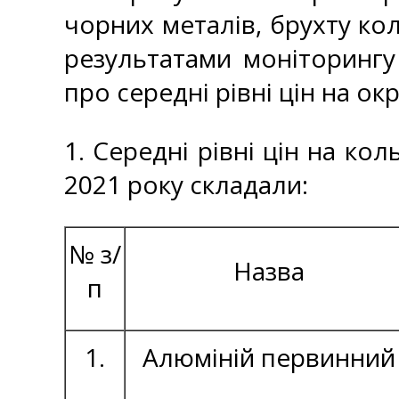
чорних металів, брухту кол
результатами моніторингу
про середні рівні цін на ок
1. Середні рівні цін на ко
2021 року складали:
№ з/
Назва
п
1.
Алюміній первинний