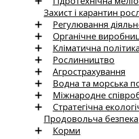
Гідротехнічна меліо
Захист і карантин рос
Регулювання діяльно
Органічне виробни
Кліматична політик
Рослинництво
Агрострахування
Водна та морська п
Міжнародне співро
Стратегічна екологі
Продовольча безпека
Корми