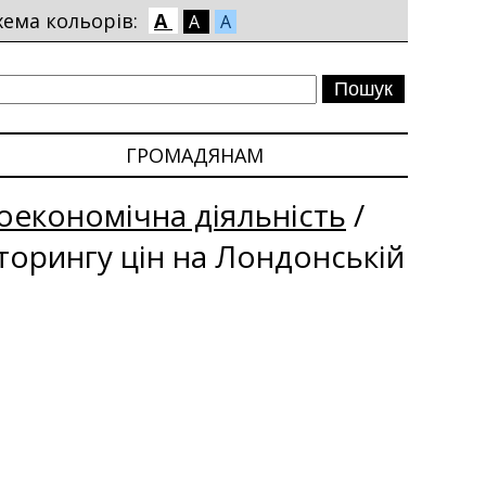
хема кольорів:
A
A
A
ГРОМАДЯНАМ
економічна діяльність
/
іторингу цін на Лондонській