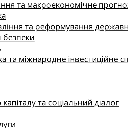
ання та макроекономічне прогно
ка
ління та реформування державн
і безпеки
ь
ка та міжнародне інвестиційне с
капіталу та соціальний діалог
луги