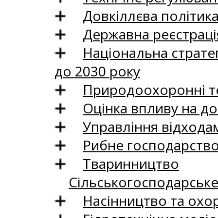
Довкіллєва політик
Державна реєстрація
Національна стратег
до 2030 року
Природоохоронні те
Оцінка впливу на до
Управління відхода
Рибне господарств
Тваринництво
Сільськогосподарськ
Насінництво та охо