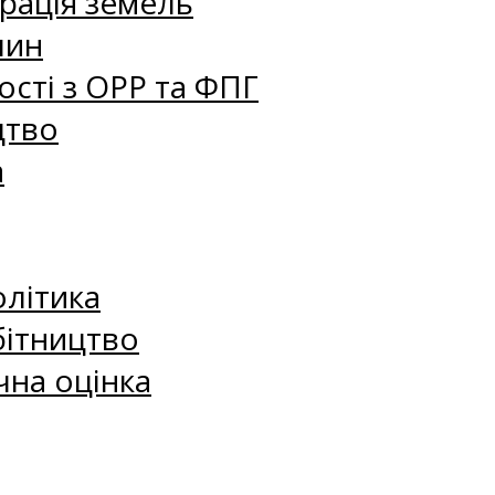
рація земель
лин
сті з ОРР та ФПГ
цтво
а
олітика
бітництво
чна оцінка