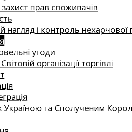
а захист прав споживачів
сть
 нагляд і контроль нехарчової 
я
овельні угоди
 Світовій організації торгівлі
т
ація
еграція
 Україною та Сполученим Королі
ня