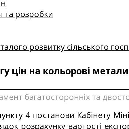
ин
я та розробки
талого розвитку сільського госп
у цін на кольорові метали
тамент багатосторонніх та двост
ункту 4 постанови Кабінету Міні
ядок розрахунку вартості експо