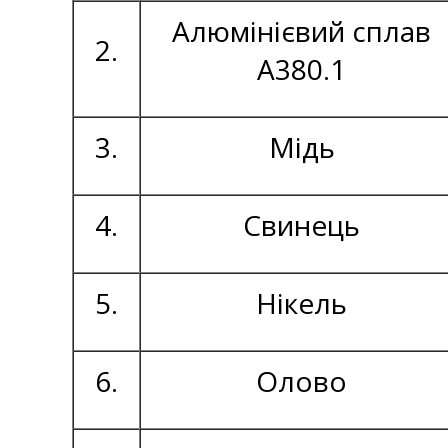
Алюмінієвий сплав
2.
А380.1
3.
Мідь
4.
Свинець
5.
Нікель
6.
Олово