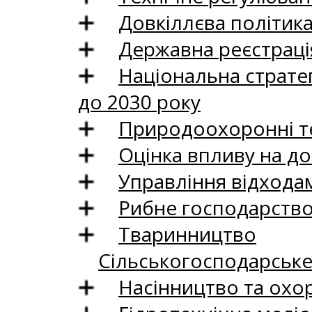
Довкіллєва політик
Державна реєстрація
Національна стратег
до 2030 року
Природоохоронні те
Оцінка впливу на до
Управління відхода
Рибне господарств
Тваринництво
Сільськогосподарськ
Насінництво та охо