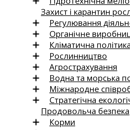
Гідротехнічна меліо
Захист і карантин рос
Регулювання діяльно
Органічне виробни
Кліматична політик
Рослинництво
Агрострахування
Водна та морська п
Міжнародне співро
Стратегічна екологі
Продовольча безпека
Корми