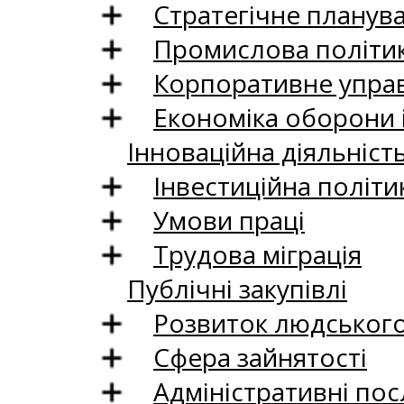
Стратегічне планув
Промислова політи
Корпоративне управ
Економіка оборони 
Інноваційна діяльніст
Інвестиційна політи
Умови праці
Трудова міграція
Публічні закупівлі
Розвиток людського 
Сфера зайнятості
Адміністративні пос