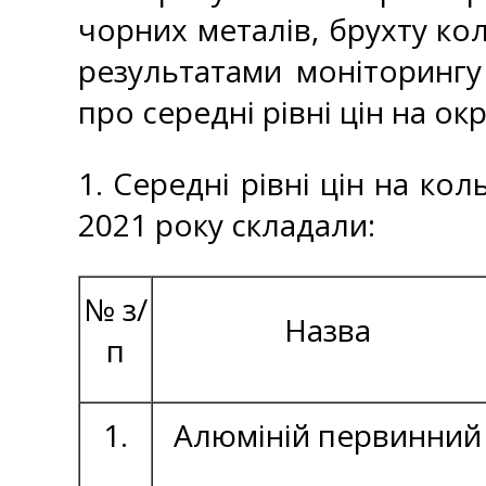
чорних металів, брухту кол
результатами моніторингу
про середні рівні цін на ок
1. Середні рівні цін на ко
2021 року складали:
№ з/
Назва
п
1.
Алюміній первинний