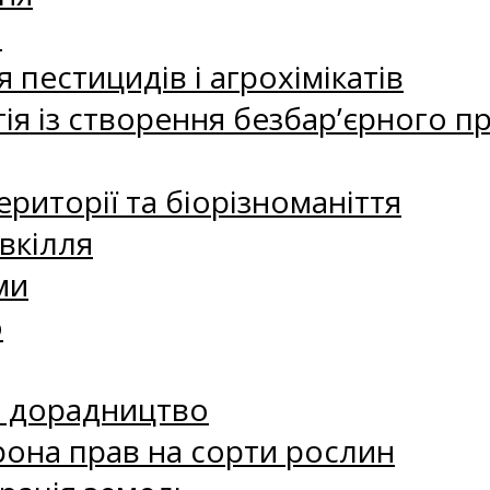
а
 пестицидів і агрохімікатів
ія із створення безбар’єрного пр
риторії та біорізноманіття
вкілля
ми
о
е дорадництво
рона прав на сорти рослин