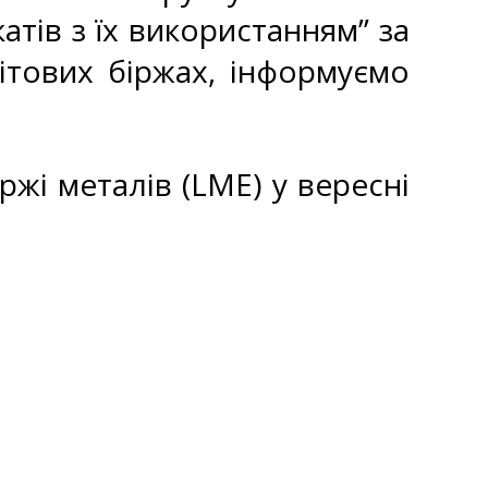
атів з їх використанням” за
ітових біржах, інформуємо
ржі металів (LME) у вересні