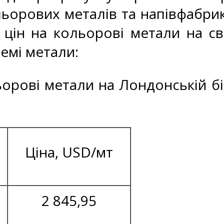
ьорових металів та напівфабрик
 цін на кольорові метали на св
ремі метали:
льорові метали на Лондонській бі
Ціна, USD/мт
2 845,95