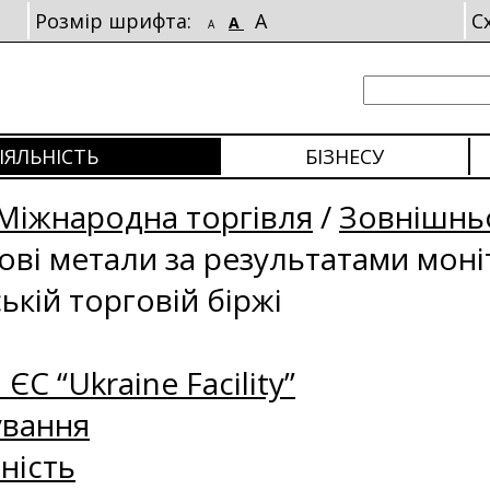
Розмір шрифта:
A
С
A
A
ІЯЛЬНІСТЬ
БІЗНЕСУ
Міжнародна торгівля
/
Зовнішньо
рові метали за результатами мон
ькій торговій біржі
 ЄС “Ukraine Facility”
ування
ність