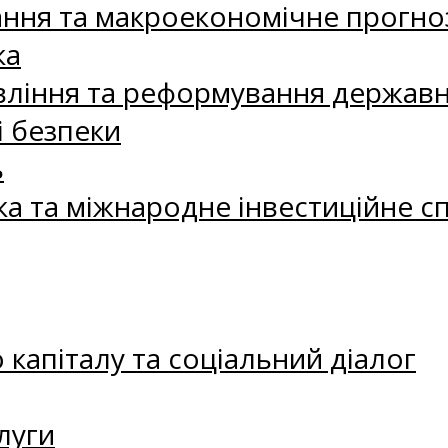
ання та макроекономічне прогно
ка
ління та реформування державн
і безпеки
ь
ка та міжнародне інвестиційне с
капіталу та соціальний діалог
луги