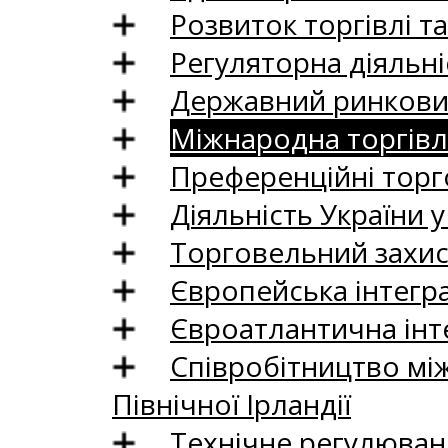
Розвиток торгівлі т
Регуляторна діяльні
Державний ринковий
Міжнародна торгівл
Преференційні торг
Діяльність України у
Торговельний захис
Європейська інтегр
Євроатлантична інт
Співробітництво між
Північної Ірландії
Технічне регулюван