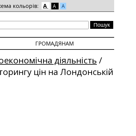
хема кольорів:
A
A
A
ГРОМАДЯНАМ
економічна діяльність
/
іторингу цін на Лондонській