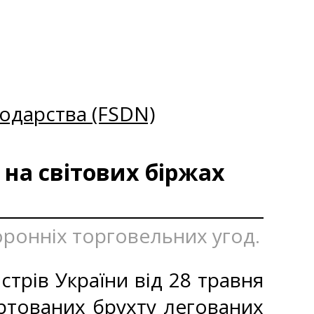
одарства (FSDN)
 на світових біржах
оронніх торговельних угод.
стрів України від 28 травня
ртованих брухту легованих