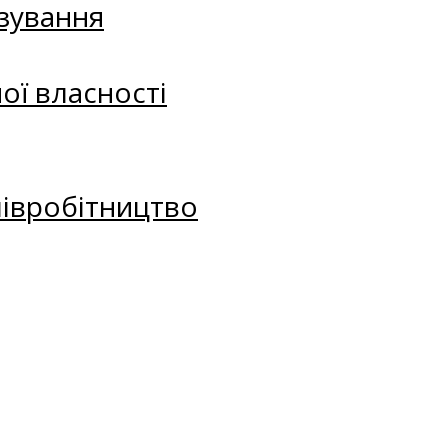
зування
ої власності
півробітництво