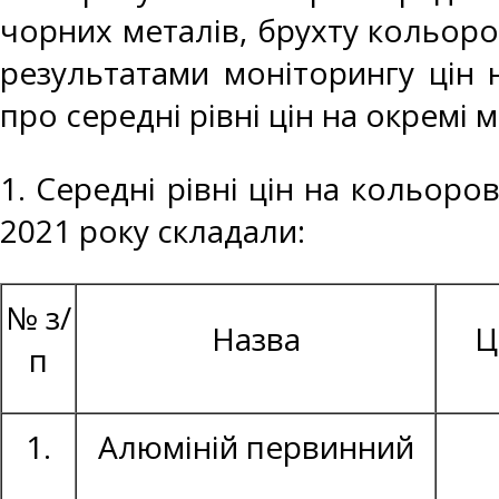
чорних металів, брухту кольоро
результатами моніторингу цін 
про середні рівні цін на окремі 
1. Середні рівні цін на кольоро
2021 року складали:
№ з/
Назва
Ц
п
1.
Алюміній первинний