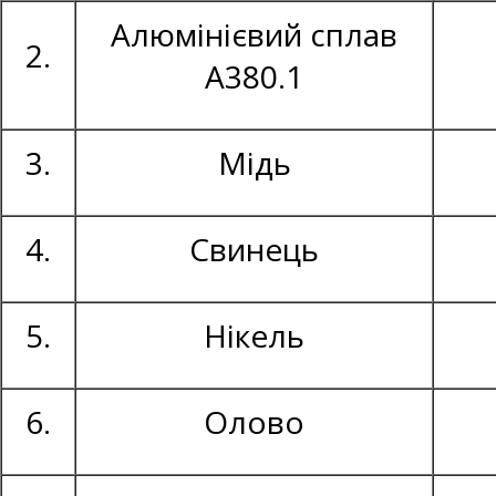
Алюмінієвий сплав
2.
А380.1
3.
Мідь
4.
Свинець
5.
Нікель
6.
Олово