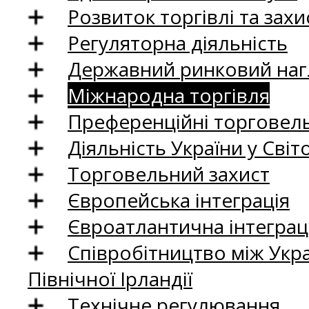
Розвиток торгівлі та зах
Регуляторна діяльність
Державний ринковий нагл
Міжнародна торгівля
Преференційні торговель
Діяльність України у Світо
Торговельний захист
Європейська інтеграція
Євроатлантична інтеграц
Співробітництво між Укр
Північної Ірландії
Технічне регулювання