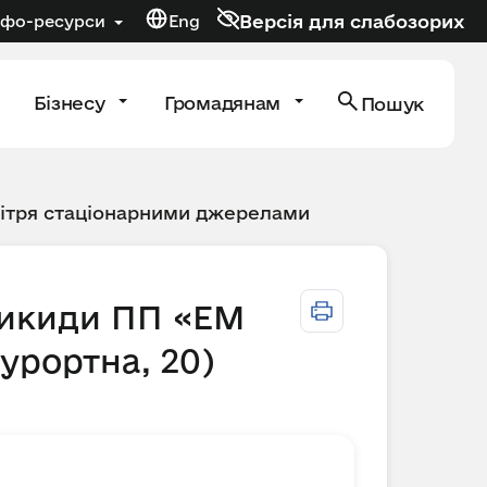
Версія для слабозорих
нфо-ресурси
Eng
Бізнесу
Громадянам
Пошук
вітря стаціонарними джерелами
викиди ПП «ЕМ
урортна, 20)