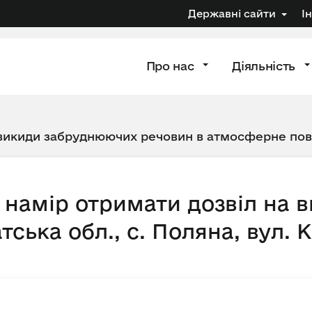
Державні сайти
І
Про нас
Діяльність
 викиди забруднюючих речовин в атмосферне по
 намір отримати дозвіл на 
ька обл., с. Поляна, вул. К