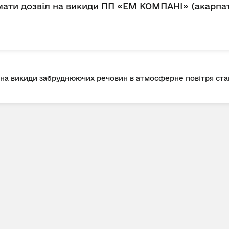
ати дозвіл на викиди ПП «ЕМ КОМПАНІ» (акарпатсь
л на викиди забруднюючих речовин в атмосферне повітря с