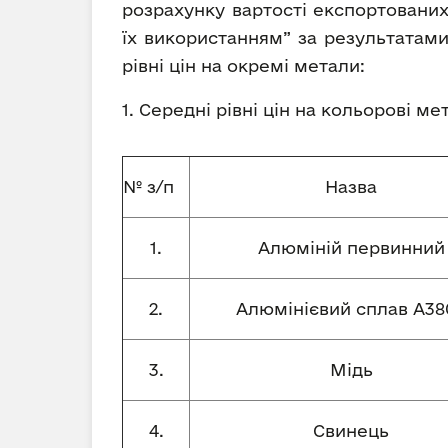
розрахунку вартості експортованих
їх використанням” за результатами
рівні цін на окремі метали:
1. Середні рівні цін на кольорові м
№ з/п
Назва
1.
Алюміній первинний
2.
Алюмінієвий сплав А380
3.
Мідь
4.
Свинець