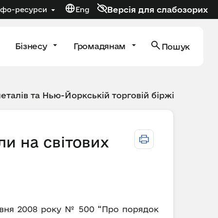
Версія для слабозорих
нфо-ресурси
Eng
Бізнесу
Громадянам
Пошук
металів та Нью-Йоркській торговій біржі
ли на світових
равня 2008 року № 500 “Про порядок