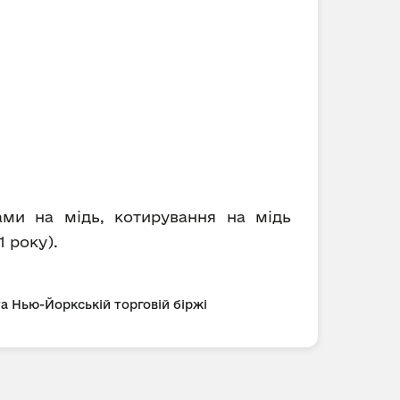
ами на мідь, котирування на мідь
1 року).
та Нью-Йоркській торговій біржі