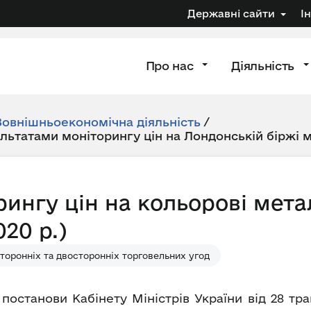
Державні сайти
І
Про нас
Діяльність
Зовнішньоекономічна діяльність
/
ультатами моніторингу цін на Лондонській біржі 
рингу цін на кольорові мета
20 р.)
торонніх та двосторонніх торговельних угод
 постанови Кабінету Міністрів України від 28 т