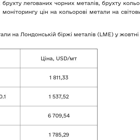
 брухту легованих чорних металів, брухту кольо
 моніторингу цін на кольорові метали на світо
етали на Лондонській біржі металів (LME) у жовтні
Ціна, USD/мт
1 811,33
.1
1 537,52
6 709,54
1 785,29