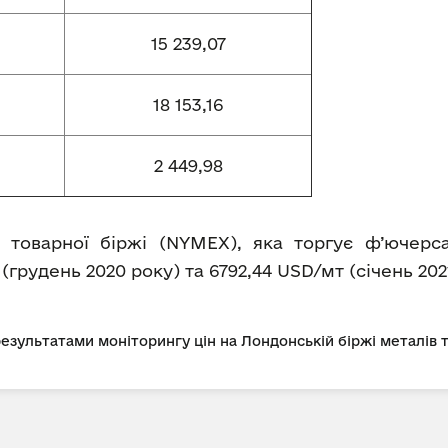
15 239,07
18 153,16
2 449,98
 товарної біржі (NYMEX), яка торгує ф’ючерс
(грудень 2020 року) та 6792,44 USD/мт (січень 202
 результатами моніторингу цін на Лондонській біржі металів 