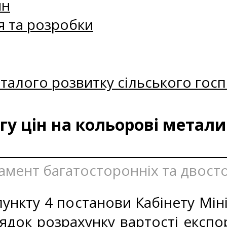
ин
я та розробки
талого розвитку сільського госп
у цін на кольорові метали
тамент багатосторонніх та двост
ункту 4 постанови Кабінету Міні
ядок розрахунку вартості експо