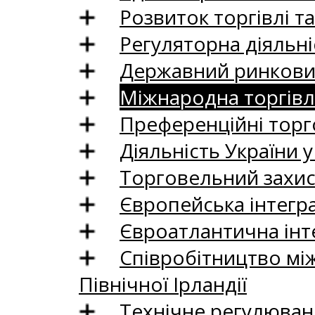
Розвиток торгівлі т
Регуляторна діяльні
Державний ринковий
Міжнародна торгівл
Преференційні торг
Діяльність України у
Торговельний захис
Європейська інтегр
Євроатлантична інт
Співробітництво між
Північної Ірландії
Технічне регулюван