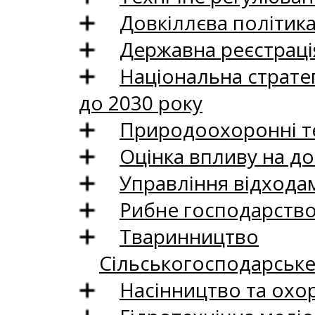
Довкіллєва політик
Державна реєстрація
Національна стратег
до 2030 року
Природоохоронні те
Оцінка впливу на до
Управління відхода
Рибне господарств
Тваринництво
Сільськогосподарськ
Насінництво та охо