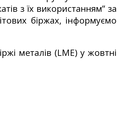
атів з їх використанням” за
ітових біржах, інформуємо
іржі металів (LME) у жовтні