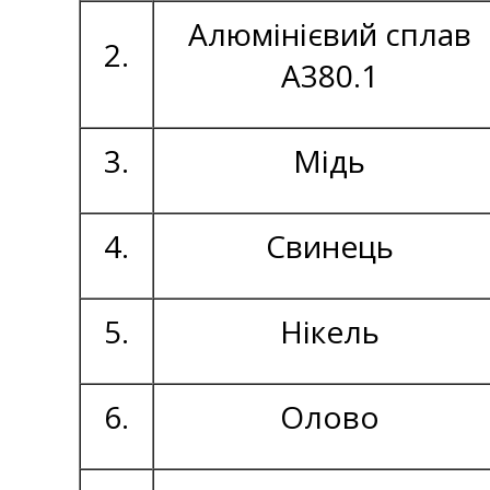
Алюмінієвий сплав
2.
А380.1
3.
Мідь
4.
Свинець
5.
Нікель
6.
Олово