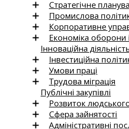
Стратегічне планув
Промислова політи
Корпоративне управ
Економіка оборони 
Інноваційна діяльніст
Інвестиційна політи
Умови праці
Трудова міграція
Публічні закупівлі
Розвиток людського 
Сфера зайнятості
Адміністративні пос