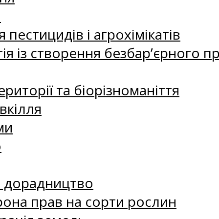
а
 пестицидів і агрохімікатів
ія із створення безбар’єрного пр
риторії та біорізноманіття
вкілля
ми
о
е дорадництво
рона прав на сорти рослин