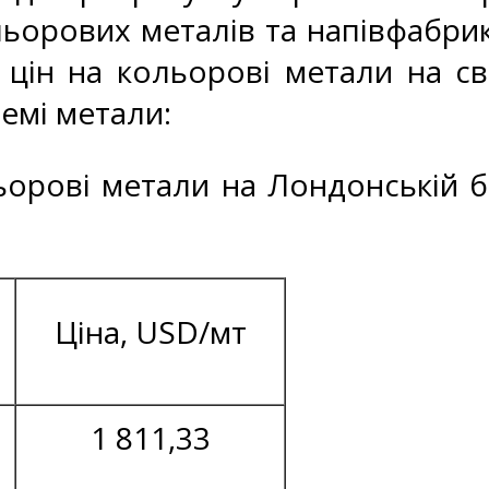
ьорових металів та напівфабрик
 цін на кольорові метали на св
ремі метали:
льорові метали на Лондонській б
Ціна, USD/мт
1 811,33