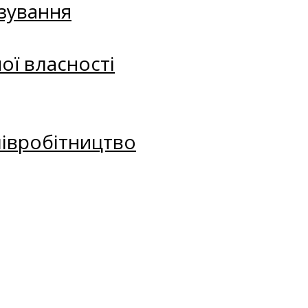
зування
ої власності
півробітництво