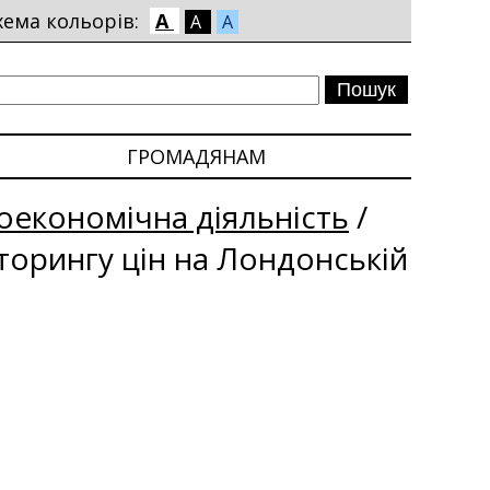
хема кольорів:
A
A
A
ГРОМАДЯНАМ
економічна діяльність
/
іторингу цін на Лондонській