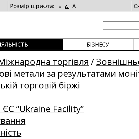
Розмір шрифта:
A
С
A
A
ІЯЛЬНІСТЬ
БІЗНЕСУ
Міжнародна торгівля
/
Зовнішньо
рові метали за результатами мон
ькій торговій біржі
 ЄС “Ukraine Facility”
ування
ність