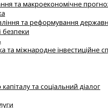
ання та макроекономічне прогно
ка
ління та реформування державн
і безпеки
ь
ка та міжнародне інвестиційне с
капіталу та соціальний діалог
луги