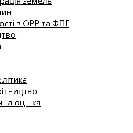
рація земель
лин
сті з ОРР та ФПГ
цтво
а
олітика
бітництво
чна оцінка