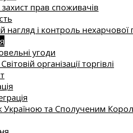
а захист прав споживачів
сть
 нагляд і контроль нехарчової 
я
овельні угоди
 Світовій організації торгівлі
т
ація
еграція
 Україною та Сполученим Королі
ня