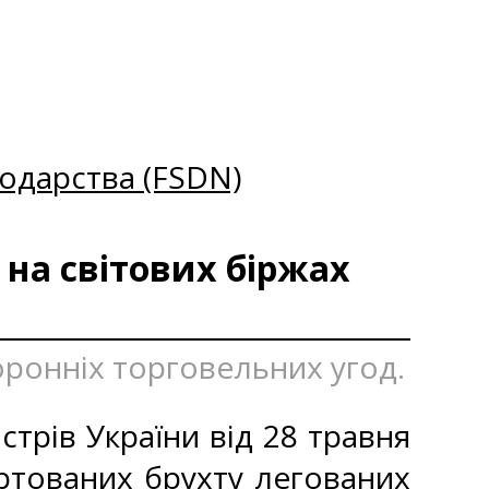
одарства (FSDN)
 на світових біржах
оронніх торговельних угод.
стрів України від 28 травня
ртованих брухту легованих