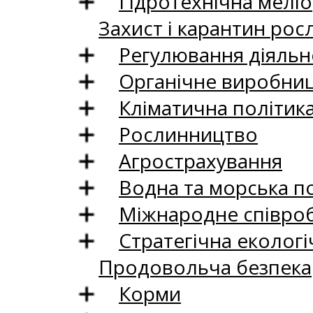
Гідротехнічна меліо
Захист і карантин рос
Регулювання діяльно
Органічне виробни
Кліматична політик
Рослинництво
Агрострахування
Водна та морська п
Міжнародне співро
Стратегічна екологі
Продовольча безпека
Корми