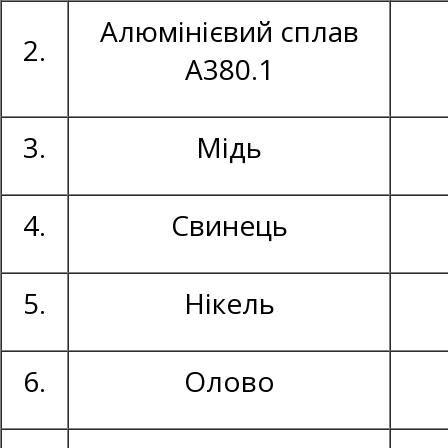
Алюмінієвий сплав
2.
А380.1
3.
Мідь
4.
Свинець
5.
Нікель
6.
Олово