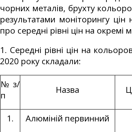
чорних металів, брухту кольоро
результатами моніторингу цін 
про середні рівні цін на окремі 
1. Середні рівні цін на кольоро
2020 року складали:
№ з/
Назва
Ц
п
1.
Алюміній первинний