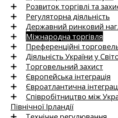
Розвиток торгівлі та зах
Регуляторна діяльність
Державний ринковий нагл
Міжнародна торгівля
Преференційні торговель
Діяльність України у Світо
Торговельний захист
Європейська інтеграція
Євроатлантична інтеграц
Співробітництво між Укр
Північної Ірландії
Технічне регулювання