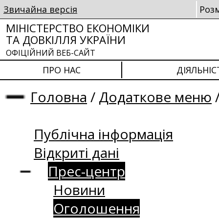
Звичайна версія
Роз
МІНІСТЕРСТВО ЕКОНОМІКИ
ТА ДОВКІЛЛЯ УКРАЇНИ
ОФІЦІЙНИЙ ВЕБ-САЙТ
ПРО НАС
ДІЯЛЬНІС
Головна
/
Додаткове меню
Публічна інформація
Відкриті дані
Прес-центр
Новини
Оголошення