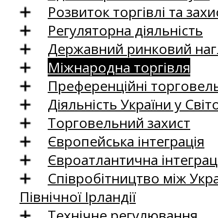
Розвиток торгівлі та зах
Регуляторна діяльність
Державний ринковий нагл
Міжнародна торгівля
Преференційні торговель
Діяльність України у Світо
Торговельний захист
Європейська інтеграція
Євроатлантична інтеграц
Співробітництво між Укр
Північної Ірландії
Технічне регулювання