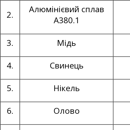
Алюмінієвий сплав
2.
А380.1
3.
Мідь
4.
Свинець
5.
Нікель
6.
Олово