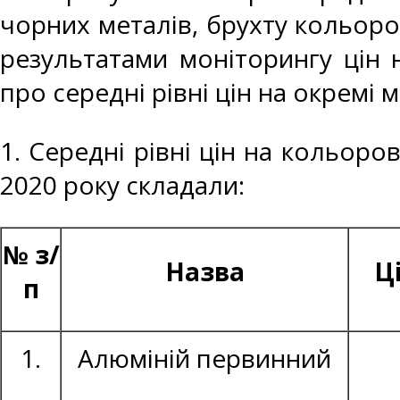
чорних металів, брухту кольоро
результатами моніторингу цін 
про середні рівні цін на окремі 
1. Середні рівні цін на кольоро
2020 року складали:
№ з/
Назва
Ц
п
1.
Алюміній первинний