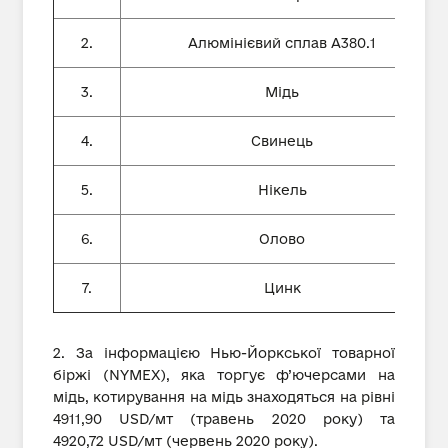
2.
Алюмінієвий сплав А380.1
3.
Мідь
4.
Свинець
5.
Нікель
6.
Олово
7.
Цинк
2. За інформацією Нью-Йоркської товарної
біржі (NYMEX), яка торгує ф’ючерсами на
мідь, котирування на мідь знаходяться на рівні
4911,90 USD/мт (травень 2020 року) та
4920,72 USD/мт (червень 2020 року).