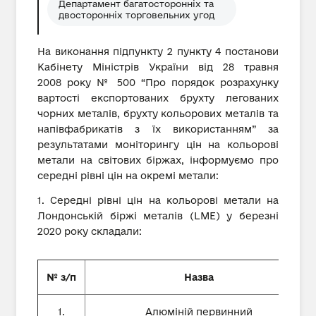
Департамент багатосторонніх та
двосторонніх торговельних угод
На виконання підпункту 2 пункту 4 постанови
Кабінету Міністрів України від 28 травня
2008 року № 500 “Про порядок розрахунку
вартості експортованих брухту легованих
чорних металів, брухту кольорових металів та
напівфабрикатів з їх використанням” за
результатами моніторингу цін на кольорові
метали на світових біржах, інформуємо про
середні рівні цін на окремі метали:
1. Середні рівні цін на кольорові метали на
Лондонській біржі металів (LME) у березні
2020 року складали:
№ з/п
Назва
1.
Алюміній первинний