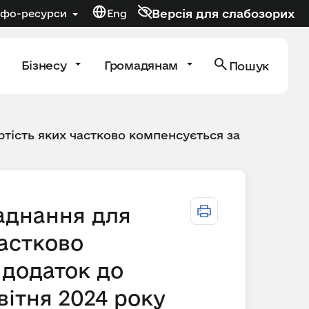
Версія для слабозорих
нфо-ресурси
Eng
Бізнесу
Громадянам
Пошук
тість яких частково компенсується за
ладнання для
астково
 додаток до
вітня 2024 року