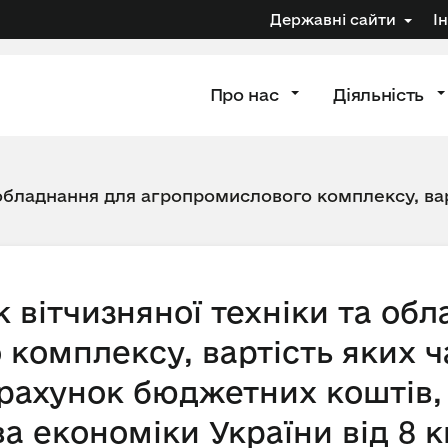
Державні сайти
І
Про нас
Діяльність
 обладнання для агропромислового комплексу, вар
 вітчизняної техніки та об
комплексу, вартість яких ч
рахунок бюджетних коштів,
а економіки України від 8 к