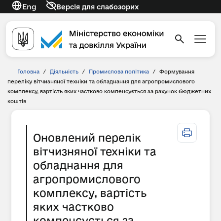
Eng
Версія для слабозорих
Головна
/
Діяльність
/
Промислова політика
/
Формування
переліку вітчизняної техніки та обладнання для агропромислового
комплексу, вартість яких частково компенсується за рахунок бюджетних
коштів
Оновлений перелік
вітчизняної техніки та
обладнання для
агропромислового
комплексу, вартість
яких частково
компенсується за