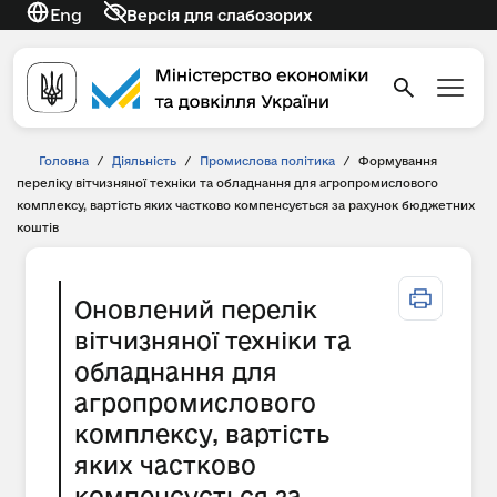
Eng
Версія для слабозорих
Головна
/
Діяльність
/
Промислова політика
/
Формування
переліку вітчизняної техніки та обладнання для агропромислового
комплексу, вартість яких частково компенсується за рахунок бюджетних
коштів
Оновлений перелік
вітчизняної техніки та
обладнання для
агропромислового
комплексу, вартість
яких частково
компенсується за