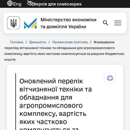
Eng
Версія для слабозорих
Головна
/
Діяльність
/
Промислова політика
/
Формування
переліку вітчизняної техніки та обладнання для агропромислового
комплексу, вартість яких частково компенсується за рахунок бюджетних
коштів
Оновлений перелік
вітчизняної техніки та
обладнання для
агропромислового
комплексу, вартість
яких частково
компенсується за