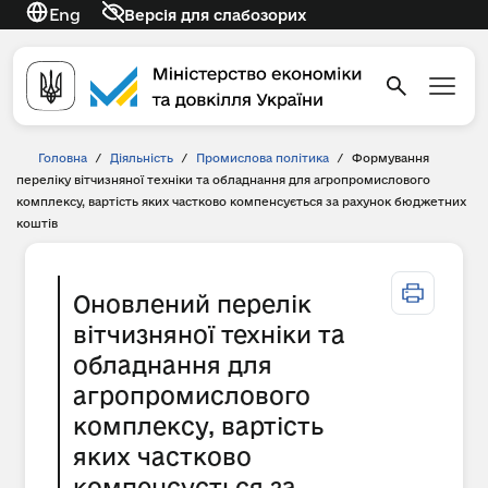
Eng
Версія для слабозорих
Головна
/
Діяльність
/
Промислова політика
/
Формування
переліку вітчизняної техніки та обладнання для агропромислового
комплексу, вартість яких частково компенсується за рахунок бюджетних
коштів
Оновлений перелік
вітчизняної техніки та
обладнання для
агропромислового
комплексу, вартість
яких частково
компенсується за