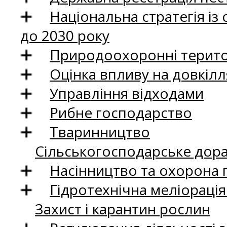
Національна стратегія із
до 2030 року
Природоохоронні територ
Оцінка впливу на довкілл
Управління відходами
Рибне господарство
Тваринництво
Сільськогосподарське дор
Насінництво та охорона 
Гідротехнічна меліораці
Захист і карантин рослин