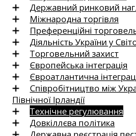
Державний ринковий нагл
Міжнародна торгівля
Преференційні торговель
Діяльність України у Світо
Торговельний захист
Європейська інтеграція
Євроатлантична інтеграц
Співробітництво між Укр
Північної Ірландії
Технічне регулювання
Довкіллєва політика
Державна реєстрація пест