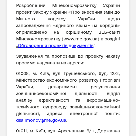
Розроблений Мінекономрозвитку України
проект Закону України «Про внесення змін до
Митного кодексу України щодо
запровадження «єдиного вікна» на кордоні»
оприлюднено на офіційному ВЕБ-сайті
Мінекономрозвитку (www.me.gov.ua) в розділі
„
Обговорення проектів документів
”.
Зауваження та пропозиції до проекту наказу
просимо надсилати на адреси:
01008, м. Київ, вул. Грушевського, буд. 12/2,
Міністерство економічного розвитку і торгівлі
України, департамент регулювання
зовнішньоекономічної діяльності, відділ
аналізу ефективності та інформаційно-
технічного супроводу зовнішньоекономічної
діяльності, адреса електронної пошти:
dsalimonov@me.gov.ua
.
01011, м. Київ, вул. Арсенальна, 9/11, Державна