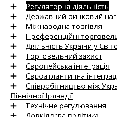
Регуляторна діяльність
Державний ринковий нагл
Міжнародна торгівля
Преференційні торговель
Діяльність України у Світо
Торговельний захист
Європейська інтеграція
Євроатлантична інтеграц
Співробітництво між Укр
Північної Ірландії
Технічне регулювання
Довкіллєва політика