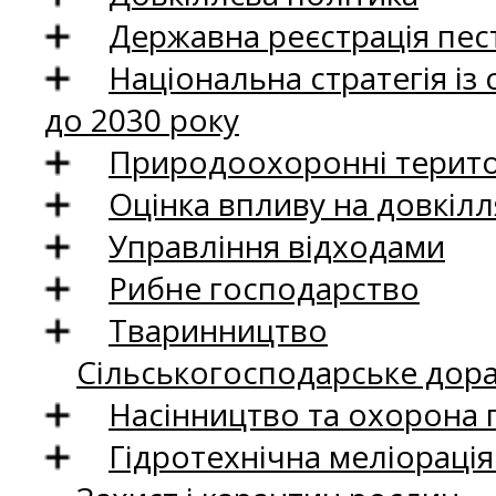
Державна реєстрація пест
Національна стратегія із
до 2030 року
Природоохоронні територ
Оцінка впливу на довкілл
Управління відходами
Рибне господарство
Тваринництво
Сільськогосподарське дор
Насінництво та охорона 
Гідротехнічна меліораці