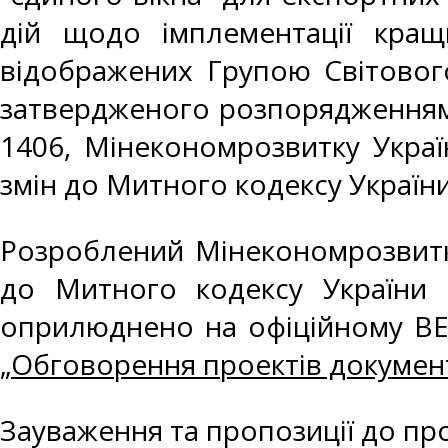
дій щодо імплементації кращ
відображених Групою Світового
затвердженого розпорядженням К
1406, Мінекономрозвитку Укра
змін до Митного кодексу Україн
Розроблений Мінекономрозвитку
до Митного кодексу України 
оприлюднено на офіційному ВЕБ
„
Обговорення проектів докумен
Зауваження та пропозиції до пр