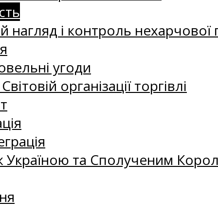
сть
 нагляд і контроль нехарчової 
я
овельні угоди
 Світовій організації торгівлі
т
ація
еграція
 Україною та Сполученим Королі
ня
а