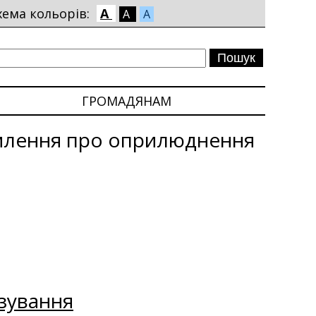
хема кольорів:
A
A
A
ГРОМАДЯНАМ
млення про оприлюднення
зування