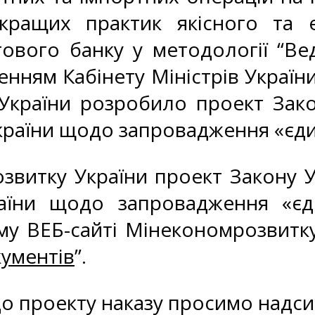
кращих практик якісного та 
вого банку у методології “Вед
ням Кабінету Міністрів України
України розробило проект Зак
країни щодо запровадження «єдин
витку України проект Закону У
аїни щодо запровадження «єди
у ВЕБ-сайті Мінекономрозвитку 
ументів
”.
до проекту наказу просимо надси