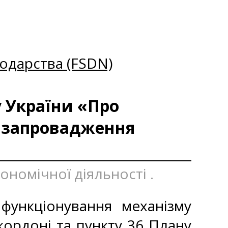
одарства (FSDN)
 України «Про
о запровадження
номічної діяльності .
ункціонування механізму
кордоні та пункту 36 Плану