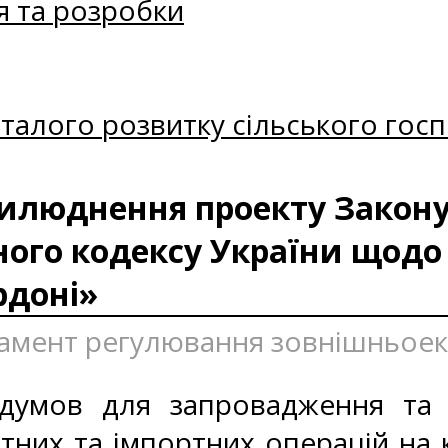
я та розробки
талого розвитку сільського госп
илюднення проекту Закону
ного кодексу України щод
рдоні»
тамент регулювання зовнішньоеко
думов для запровадження та ф
ртних та імпортних операцій на 