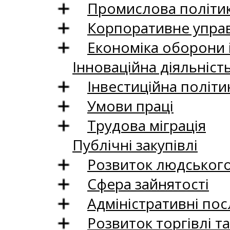
Промислова політи
Корпоративне управ
Економіка оборони 
Інноваційна діяльніст
Інвестиційна політи
Умови праці
Трудова міграція
Публічні закупівлі
Розвиток людського 
Сфера зайнятості
Адміністративні пос
Розвиток торгівлі т