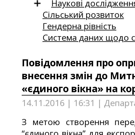
Наукові дослідженн
Сільський розвиток
Гендерна рівність
Система даних щодо с
Повідомлення про опр
внесення змін до Мит
«єдиного вікна» на ко
14.11.2016 | 16:31 | Депар
З метою створення пере
“єдиного вікна” для експо