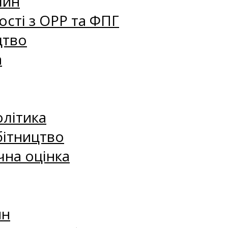
лин
сті з ОРР та ФПГ
цтво
а
олітика
бітництво
чна оцінка
ин