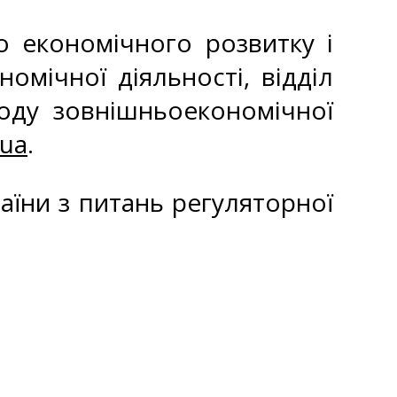
во економічного розвитку і
омічної діяльності, відділ
воду зовнішньоекономічної
ua
.
раїни з питань регуляторної