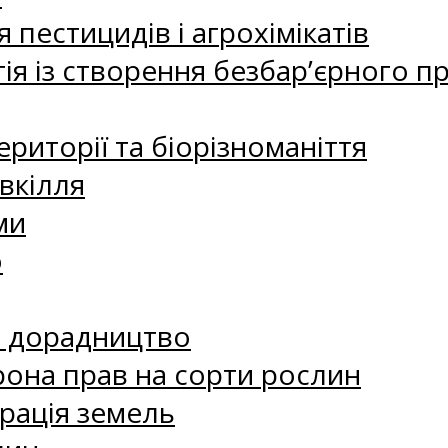
 пестицидів і агрохімікатів
ія із створення безбар’єрного пр
риторії та біорізноманіття
вкілля
ми
о
е дорадництво
рона прав на сорти рослин
рація земель