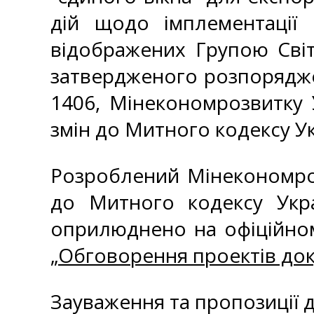
дій щодо імплементації 
відображених Групою Світо
затвердженого розпоряджен
1406, Мінекономрозвитку 
змін до Митного кодексу У
Розроблений Мінекономроз
до Митного кодексу Укр
оприлюднено на офіційном
„
Обговорення проектів док
Зауваження та пропозиції 