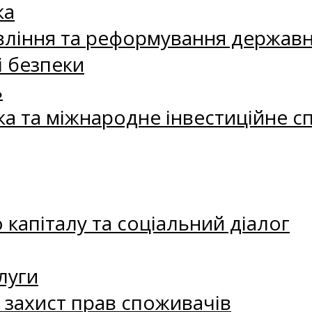
ка
ління та реформування державн
і безпеки
ь
ка та міжнародне інвестиційне с
капіталу та соціальний діалог
луги
а захист прав споживачів