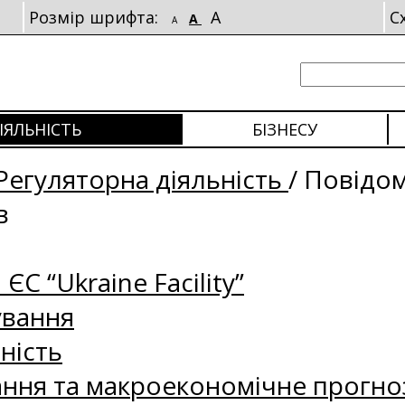
Розмір шрифта:
A
С
A
A
ІЯЛЬНІСТЬ
БІЗНЕСУ
Регуляторна діяльність
/
Повідо
в
 ЄС “Ukraine Facility”
ування
ність
ання та макроекономічне прогно