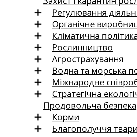
Захист і карантин рос
Регулювання діяльно
Органічне виробни
Кліматична політик
Рослинництво
Агрострахування
Водна та морська п
Міжнародне співро
Стратегічна екологі
Продовольча безпека
Корми
Благополуччя твар