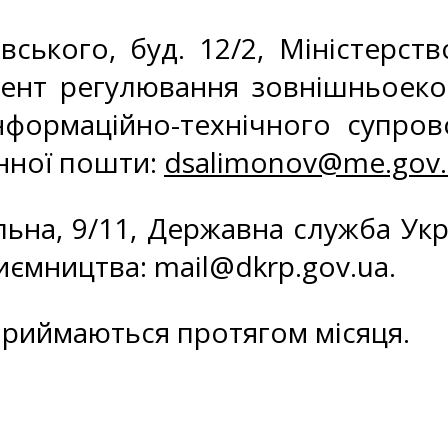
евського, буд. 12/2, Міністерст
мент регулювання зовнішньоекон
інформаційно-технічного супро
онної пошти:
dsalimonov@me.gov.
альна, 9/11, Державна служба Ук
риємництва:
mail@dkrp.gov.ua
.
приймаються протягом місяця.