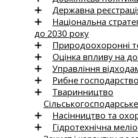
Державна реєстрація
Національна стратег
до 2030 року
Природоохоронні те
Оцінка впливу на до
Управління відхода
Рибне господарств
Тваринництво
Сільськогосподарськ
Насінництво та охо
Гідротехнічна меліо