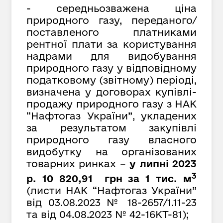
- середньозважена ціна
природного газу, переданого/
поставленого платниками
рентної плати за користування
надрами для видобування
природного газу у відповідному
податковому (звітному) періоді,
визначена у договорах купівлі-
продажу природного газу з НАК
“Нафтогаз України”, укладених
за результатом закупівлі
природного газу власного
видобутку на організованих
товарних ринках –
у липні 2023
3
р. 10 820,91 грн за 1 тис. м
(листи НАК “Нафтогаз України”
від
03.08.2023 № 18-2657/1.11-23
та від 04.08.2023 № 42-16КТ-81);