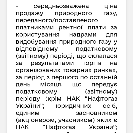
- середньозважена ціна
продажу природного газу,
переданого/поставленого
платниками рентної плати за
користування надрами для
видобування природного газу у
відповідному податковому
(звітному) періоді, що склалася
за результатами торгів на
організованих товарних ринках,
за період з першого по останній
день місяця, що передує
податковому (звітному)
періоду (крім НАК “Нафтогаз
України”; юридичних осіб,
єдиним засновником
(акціонером, учасником) яких є
НАК “Нафтогаз України”;