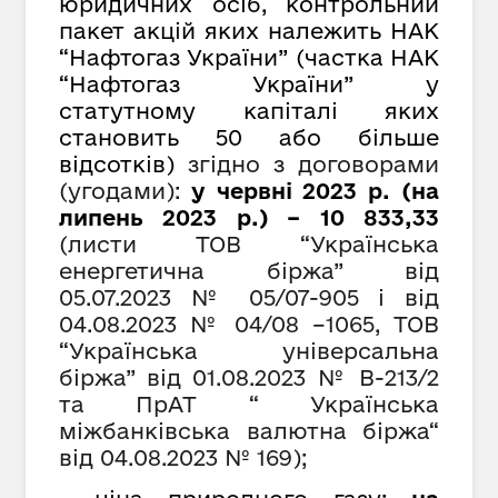
юридичних осіб, контрольний
пакет акцій яких належить НАК
“Нафтогаз України” (частка НАК
“Нафтогаз України” у
статутному капіталі яких
становить 50 або більше
відсотків)
згідно з договорами
(угодами):
у червні 2023 р. (на
липень 2023 р.) – 10 833,
33
(листи ТОВ “Українська
енергетична біржа” від
05.07.2023 № 05/07-905 і від
04.08.2023 № 04/08 –1065, ТОВ
“Українська універсальна
біржа” від 01.08.2023 № В-213/2
та ПрАТ “ Українська
міжбанківська валютна біржа“
від 04.08.2023 № 169);