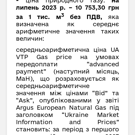
-
ціна природного газу:
на
липень 2023 р. – 10 753,30 грн
3
за 1 тис. м
без ПДВ,
яка
визначена як середнє
арифметичне значення таких
величин:
середньоарифметична ціна UA
VTP Gas price на умовах
передоплати “advanced
payment” (наступний місяць,
MaH), що розраховується як
cередньоарифметичне
значення між цінами “Bid” та
“Ask”, опублікованими у звіті
Argus European Natural Gas під
заголовком “Ukraine Market
Information and Prices”
становить: за період з першого