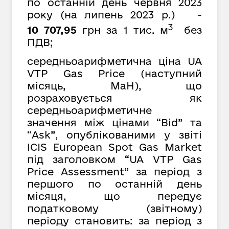
по останній день червня 2023
року (на липень 2023 р.) -
3
10 707,95
грн за 1 тис. м
без
ПДВ;
середньоарифметична ціна UA
VTP Gas Price (наступний
місяць, MaH), що
розраховується як
середньоарифметичне
значення між цінами “Bid” та
“Ask”, опублікованими у звіті
ICIS European Spot Gas Market
під заголовком “UA VTP Gas
Price Assessment” за період з
першого по останній день
місяця, що передує
податковому (звітному)
періоду
с
тановить: за період з