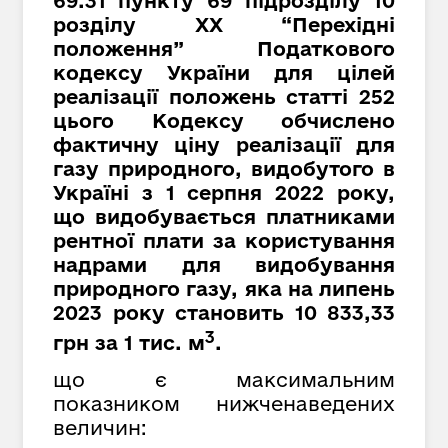
69.31 пункту 69 підрозділу 10
розділу XX “Перехідні
положення” Податкового
кодексу України для цілей
реалізації положень статті 252
цього Кодексу обчислено
фактичну ціну реалізації для
газу природного, видобутого в
Україні з 1 серпня 2022 року,
що видобувається платниками
рентної плати за користування
надрами для видобування
природного газу, яка на липень
2023 року становить 10 833,
33
3
грн за 1 тис. м
.
що є максимальним
показником нижченаведених
величин: