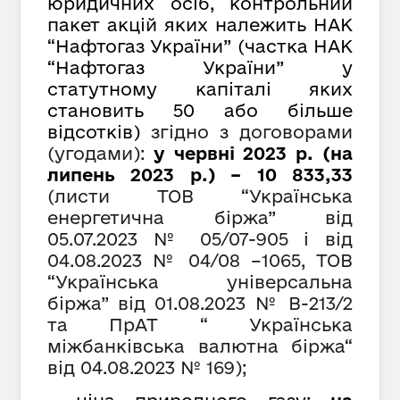
юридичних осіб, контрольний
пакет акцій яких належить НАК
“Нафтогаз України” (частка НАК
“Нафтогаз України” у
статутному капіталі яких
становить 50 або більше
відсотків)
згідно з договорами
(угодами):
у червні 2023 р. (на
липень 2023 р.) – 10 833,
33
(листи ТОВ “Українська
енергетична біржа” від
05.07.2023 № 05/07-905 і від
04.08.2023 № 04/08 –1065, ТОВ
“Українська універсальна
біржа” від 01.08.2023 № В-213/2
та ПрАТ “ Українська
міжбанківська валютна біржа“
від 04.08.2023 № 169);