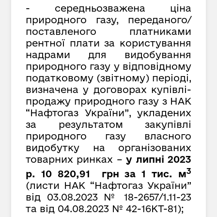
- середньозважена ціна
природного газу, переданого/
поставленого платниками
рентної плати за користування
надрами для видобування
природного газу у відповідному
податковому (звітному) періоді,
визначена у договорах купівлі-
продажу природного газу з НАК
“Нафтогаз України”, укладених
за результатом закупівлі
природного газу власного
видобутку на організованих
товарних ринках –
у липні 2023
3
р. 10 820,91 грн за 1 тис. м
(листи НАК “Нафтогаз України”
від
03.08.2023 № 18-2657/1.11-23
та від 04.08.2023 № 42-16КТ-81);