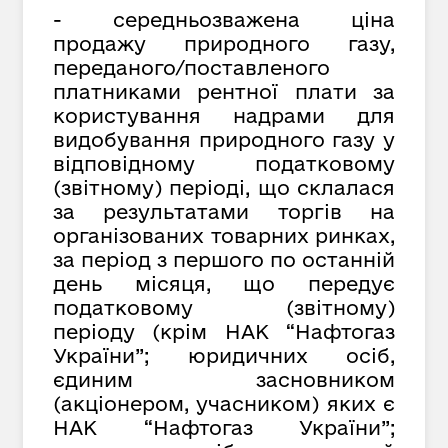
- середньозважена ціна
продажу природного газу,
переданого/поставленого
платниками рентної плати за
користування надрами для
видобування природного газу у
відповідному податковому
(звітному) періоді, що склалася
за результатами торгів на
організованих товарних ринках,
за період з першого по останній
день місяця, що передує
податковому (звітному)
періоду (крім НАК “Нафтогаз
України”; юридичних осіб,
єдиним засновником
(акціонером, учасником) яких є
НАК “Нафтогаз України”;