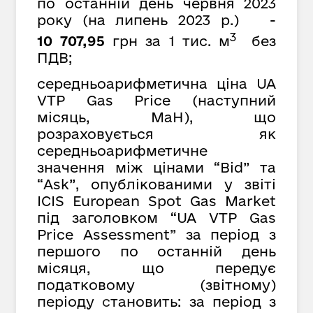
по останній день червня 2023
року (на липень 2023 р.) -
3
10 707,95
грн за 1 тис. м
без
ПДВ;
середньоарифметична ціна UA
VTP Gas Price (наступний
місяць, MaH), що
розраховується як
середньоарифметичне
значення між цінами “Bid” та
“Ask”, опублікованими у звіті
ICIS European Spot Gas Market
під заголовком “UA VTP Gas
Price Assessment” за період з
першого по останній день
місяця, що передує
податковому (звітному)
періоду
с
тановить: за період з