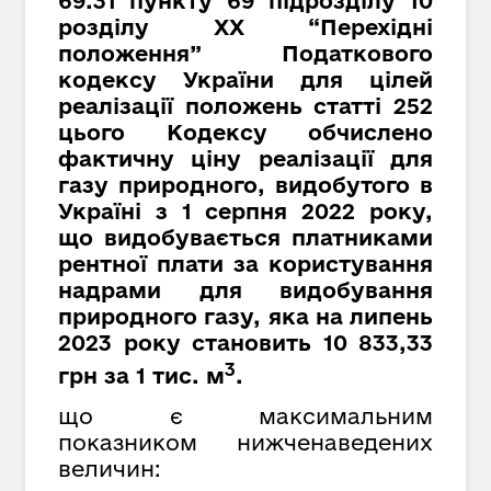
69.31 пункту 69 підрозділу 10
розділу XX “Перехідні
положення” Податкового
кодексу України для цілей
реалізації положень статті 252
цього Кодексу обчислено
фактичну ціну реалізації для
газу природного, видобутого в
Україні з 1 серпня 2022 року,
що видобувається платниками
рентної плати за користування
надрами для видобування
природного газу, яка на липень
2023 року становить 10 833,
33
3
грн за 1 тис. м
.
що є максимальним
показником нижченаведених
величин: