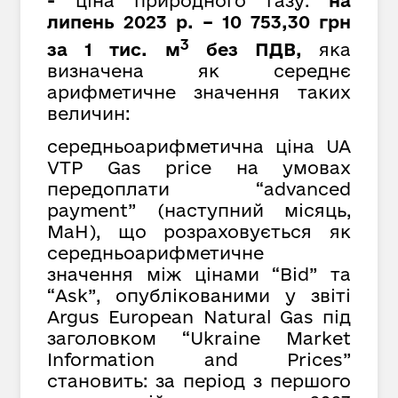
-
ціна природного газу:
на
липень 2023 р. – 10 753,30 грн
3
за 1 тис. м
без ПДВ,
яка
визначена як середнє
арифметичне значення таких
величин:
середньоарифметична ціна UA
VTP Gas price на умовах
передоплати “advanced
payment” (наступний місяць,
MaH), що розраховується як
cередньоарифметичне
значення між цінами “Bid” та
“Ask”, опублікованими у звіті
Argus European Natural Gas під
заголовком “Ukraine Market
Information and Prices”
становить: за період з першого