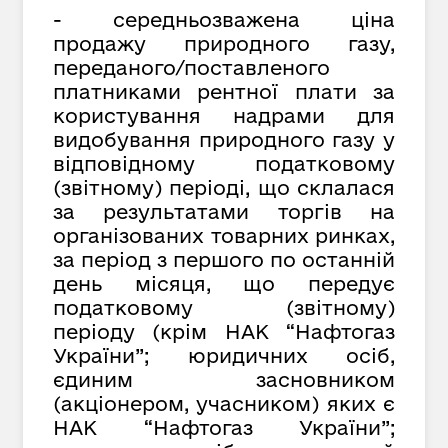
- середньозважена ціна
продажу природного газу,
переданого/поставленого
платниками рентної плати за
користування надрами для
видобування природного газу у
відповідному податковому
(звітному) періоді, що склалася
за результатами торгів на
організованих товарних ринках,
за період з першого по останній
день місяця, що передує
податковому (звітному)
періоду (крім НАК “Нафтогаз
України”; юридичних осіб,
єдиним засновником
(акціонером, учасником) яких є
НАК “Нафтогаз України”;