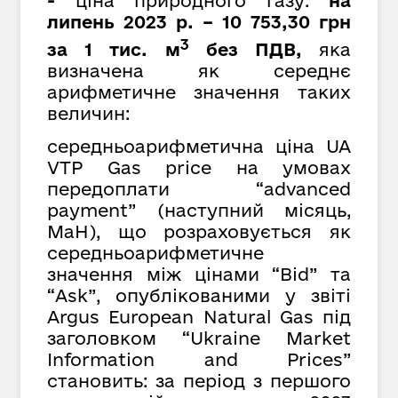
-
ціна природного газу:
на
липень 2023 р. – 10 753,30 грн
3
за 1 тис. м
без ПДВ,
яка
визначена як середнє
арифметичне значення таких
величин:
середньоарифметична ціна UA
VTP Gas price на умовах
передоплати “advanced
payment” (наступний місяць,
MaH), що розраховується як
cередньоарифметичне
значення між цінами “Bid” та
“Ask”, опублікованими у звіті
Argus European Natural Gas під
заголовком “Ukraine Market
Information and Prices”
становить: за період з першого