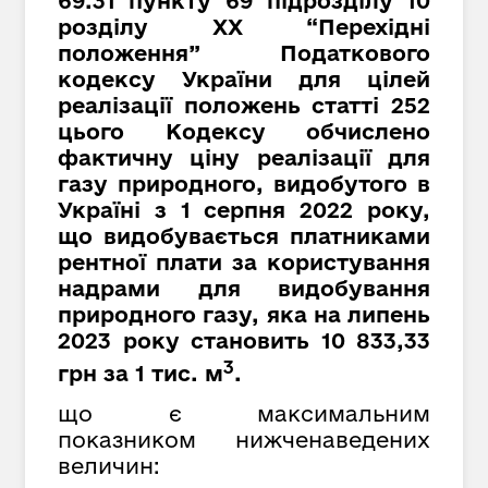
69.31 пункту 69 підрозділу 10
розділу XX “Перехідні
положення” Податкового
кодексу України для цілей
реалізації положень статті 252
цього Кодексу обчислено
фактичну ціну реалізації для
газу природного, видобутого в
Україні з 1 серпня 2022 року,
що видобувається платниками
рентної плати за користування
надрами для видобування
природного газу, яка на липень
2023 року становить 10 833,
33
3
грн за 1 тис. м
.
що є максимальним
показником нижченаведених
величин: