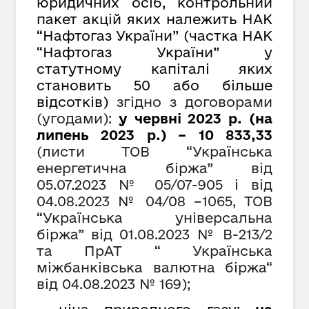
юридичних осіб, контрольний
пакет акцій яких належить НАК
“Нафтогаз України” (частка НАК
“Нафтогаз України” у
статутному капіталі яких
становить 50 або більше
відсотків)
згідно з договорами
(угодами):
у червні 2023 р. (на
липень 2023 р.) – 10 833,
33
(листи ТОВ “Українська
енергетична біржа” від
05.07.2023 № 05/07-905 і від
04.08.2023 № 04/08 –1065, ТОВ
“Українська універсальна
біржа” від 01.08.2023 № В-213/2
та ПрАТ “ Українська
міжбанківська валютна біржа“
від 04.08.2023 № 169);