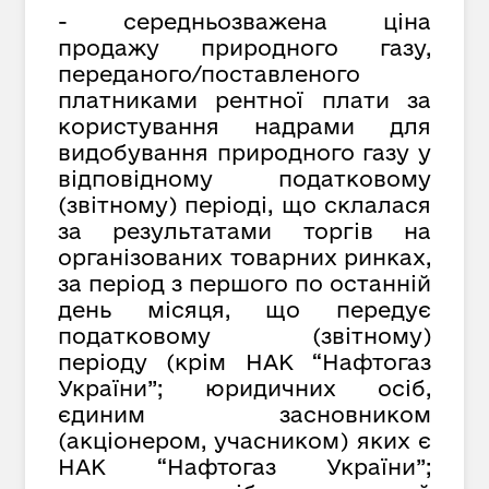
- середньозважена ціна
продажу природного газу,
переданого/поставленого
платниками рентної плати за
користування надрами для
видобування природного газу у
відповідному податковому
(звітному) періоді, що склалася
за результатами торгів на
організованих товарних ринках,
за період з першого по останній
день місяця, що передує
податковому (звітному)
періоду (крім НАК “Нафтогаз
України”; юридичних осіб,
єдиним засновником
(акціонером, учасником) яких є
НАК “Нафтогаз України”;