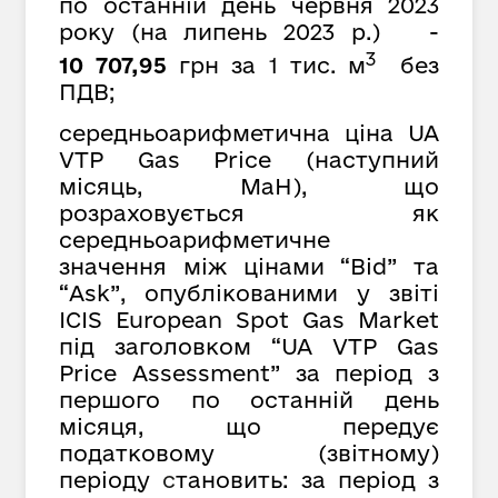
по останній день червня 2023
року (на липень 2023 р.) -
3
10 707,95
грн за 1 тис. м
без
ПДВ;
середньоарифметична ціна UA
VTP Gas Price (наступний
місяць, MaH), що
розраховується як
середньоарифметичне
значення між цінами “Bid” та
“Ask”, опублікованими у звіті
ICIS European Spot Gas Market
під заголовком “UA VTP Gas
Price Assessment” за період з
першого по останній день
місяця, що передує
податковому (звітному)
періоду
с
тановить: за період з