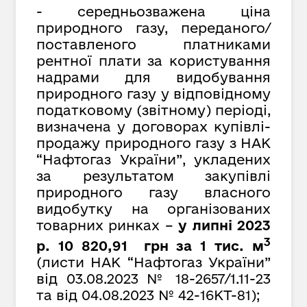
- середньозважена ціна
природного газу, переданого/
поставленого платниками
рентної плати за користування
надрами для видобування
природного газу у відповідному
податковому (звітному) періоді,
визначена у договорах купівлі-
продажу природного газу з НАК
“Нафтогаз України”, укладених
за результатом закупівлі
природного газу власного
видобутку на організованих
товарних ринках –
у липні 2023
3
р. 10 820,91 грн за 1 тис. м
(листи НАК “Нафтогаз України”
від
03.08.2023 № 18-2657/1.11-23
та від 04.08.2023 № 42-16КТ-81);