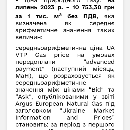
-
ціна природного газу:
на
липень 2023 р. – 10 753,30 грн
3
за 1 тис. м
без ПДВ,
яка
визначена як середнє
арифметичне значення таких
величин:
середньоарифметична ціна UA
VTP Gas price на умовах
передоплати “advanced
payment” (наступний місяць,
MaH), що розраховується як
cередньоарифметичне
значення між цінами “Bid” та
“Ask”, опублікованими у звіті
Argus European Natural Gas під
заголовком “Ukraine Market
Information and Prices”
становить: за період з першого