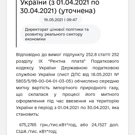
України (з 01.04.2021 по
30.04.2021) (уточнена)
19.05.2021 | 09:47
Директорат цінової політики та
розвитку реального сектору
економіки
Відповідно до вимог підпункту 252.8 статті 252
розділу IX “Рентна плата” Податкового
кодексу України Державною податковою
службою України (лист ДПС від 18.05.2021 №
5803/5/99-00-04-01-03-05) обчислено середню
митну вартість імпортного природного газу,
що склалася у процесі його митного
оформлення під час ввезення на територію
України в період з 01.04.2021 по 30.04.2021, яка
становить:
675,2765 грн./тис.кВт*год, або 24,1527 дол.
США /тис. кВт*год;