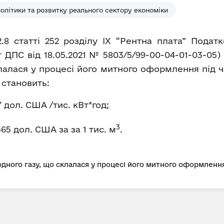
політики та розвитку реального сектору економіки
2.8 статті 252 розділу IX “Рентна плата” Пода
ДПС від 18.05.2021 № 5803/5/99-00-04-01-03-05
лалася у процесі його митного оформлення під ч
а становить:
7 дол. США /тис. кВт*год;
3
565 дол. США за за 1 тис. м
.
дного газу, що склалася у процесі його митного оформлення