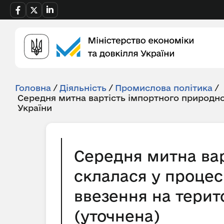
Головна
/
Діяльність
/
Промислова політика
/
Середня митна вартість імпортного природно
України
Середня митна вар
склалася у процес
ввезення на терито
(уточнена)