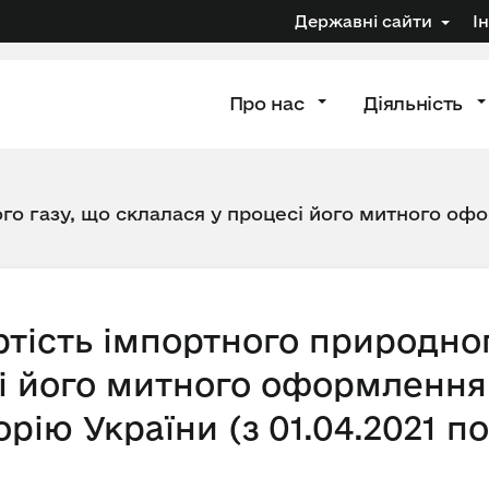
Державні сайти
І
Про нас
Діяльність
го газу, що склалася у процесі його митного офо
тість імпортного природног
і його митного оформлення 
рію України (з 01.04.2021 по