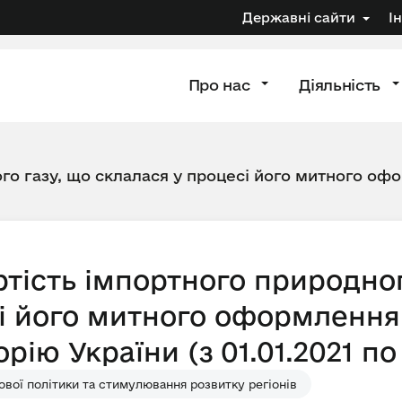
Державні сайти
І
Про нас
Діяльність
го газу, що склалася у процесі його митного офо
тість імпортного природног
і його митного оформлення 
ію України (з 01.01.2021 по 
вої політики та стимулювання розвитку регіонів