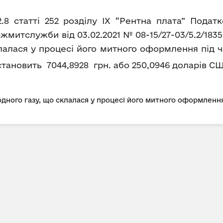
2.8 статті 252 розділу IX “Рентна плата” Пода
митслужби від 03.02.2021 № 08-15/27-03/5.2/183
лалася у процесі його митного оформлення під ч
ка становить 7044,8928 грн. або 250,0946 доларів СШ
дного газу, що склалася у процесі його митного оформлення