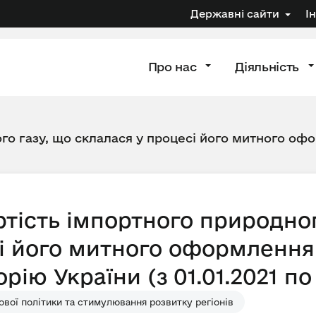
Державні сайти
І
Про нас
Діяльність
го газу, що склалася у процесі його митного офо
тість імпортного природног
і його митного оформлення 
ію України (з 01.01.2021 по 
вої політики та стимулювання розвитку регіонів