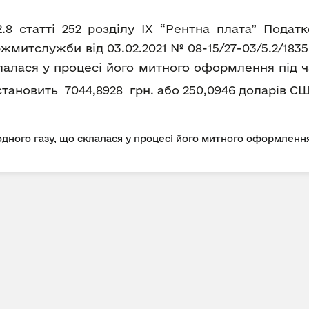
2.8 статті 252 розділу IX “Рентна плата” Пода
митслужби від 03.02.2021 № 08-15/27-03/5.2/183
лалася у процесі його митного оформлення під ч
ка становить 7044,8928 грн. або 250,0946 доларів СШ
дного газу, що склалася у процесі його митного оформлення