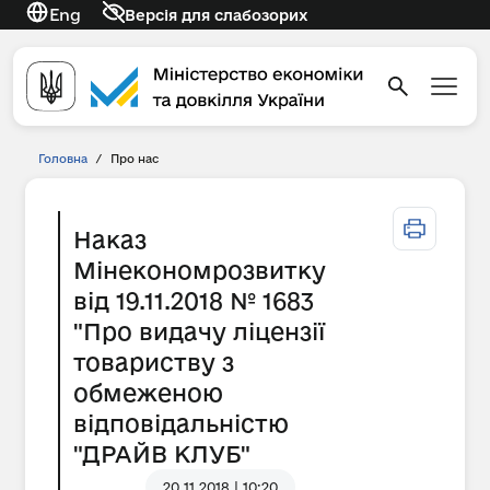
Eng
Версія для слабозорих
Головна
/
Про нас
Наказ
Мінекономрозвитку
від 19.11.2018 № 1683
"Про видачу ліцензії
товариству з
обмеженою
відповідальністю
"ДРАЙВ КЛУБ"
20.11.2018 | 10:20