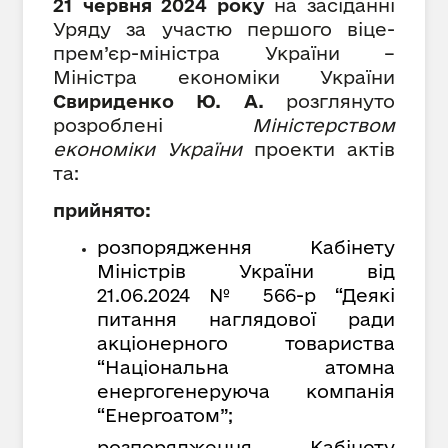
21 червня 2024 року
на засіданні
Уряду за участю першого віце-
прем’єр-міністра України –
Міністра економіки України
Свириденко Ю. А.
розглянуто
розроблені
Міністерством
економіки України
проекти актів
та:
прийнято:
розпорядження Кабінету
Міністрів України
від
21.06.2024 № 566-р “Деякі
питання наглядової ради
акціонерного товариства
“Національна атомна
енергогенеруюча компанія
“Енергоатом”;
розпорядження Кабінету