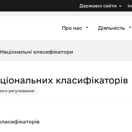
Державні сайти
І
Про нас
Діяльність
Національні класифікатори
ціональних класифікаторів
ного регулювання
класифікаторів