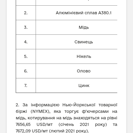
2.
Алюмінієвий сплав А380.1
3.
Мідь
4.
Свинець
5.
Нікель
6.
Олово
7.
Цинк
2. За інформацією Нью-Йоркської товарної
біржі (NYMEX), яка торгує ф’ючерсами на
мідь, котирування на мідь знаходяться на рівні
7656,65 USD/мт (січень 2021 року) та
7672,09 USD/мт (лютий 2021 року).