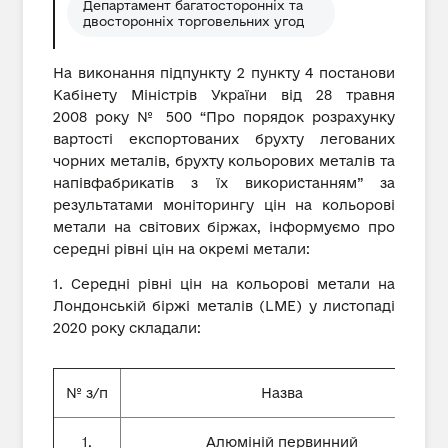
Департамент багатосторонніх та
двосторонніх торговельних угод
На виконання підпункту 2 пункту 4 постанови
Кабінету Міністрів України від 28 травня
2008 року № 500 “Про порядок розрахунку
вартості експортованих брухту легованих
чорних металів, брухту кольорових металів та
напівфабрикатів з їх використанням” за
результатами моніторингу цін на кольорові
метали на світових біржах, інформуємо про
середні рівні цін на окремі метали:
1. Середні рівні цін на кольорові метали на
Лондонській біржі металів (LME) у листопаді
2020 року складали:
№ з/п
Назва
1.
Алюміній первинний