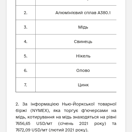
2.
Алюмінієвий сплав А380.1
3.
Мідь
4.
Свинець
5.
Нікель
6.
Олово
7.
Цинк
2. За інформацією Нью-Йоркської товарної
біржі (NYMEX), яка торгує ф’ючерсами на
мідь, котирування на мідь знаходяться на рівні
7656,65 USD/мт (січень 2021 року) та
7672,09 USD/мт (лютий 2021 року).