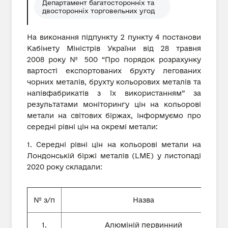
Департамент багатосторонніх та
двосторонніх торговельних угод
На виконання підпункту 2 пункту 4 постанови
Кабінету Міністрів України від 28 травня
2008 року № 500 “Про порядок розрахунку
вартості експортованих брухту легованих
чорних металів, брухту кольорових металів та
напівфабрикатів з їх використанням” за
результатами моніторингу цін на кольорові
метали на світових біржах, інформуємо про
середні рівні цін на окремі метали:
1. Середні рівні цін на кольорові метали на
Лондонській біржі металів (LME) у листопаді
2020 року складали:
№ з/п
Назва
1.
Алюміній первинний