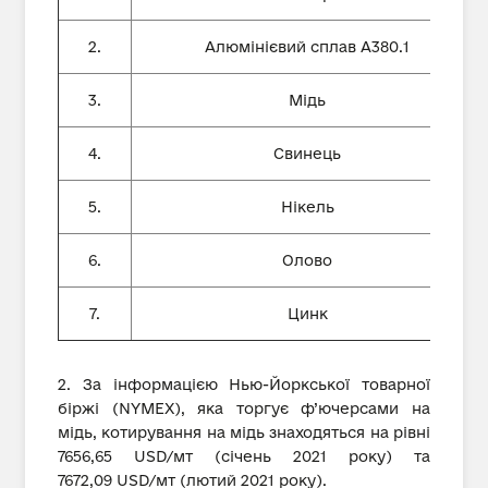
2.
Алюмінієвий сплав А380.1
3.
Мідь
4.
Свинець
5.
Нікель
6.
Олово
7.
Цинк
2. За інформацією Нью-Йоркської товарної
біржі (NYMEX), яка торгує ф’ючерсами на
мідь, котирування на мідь знаходяться на рівні
7656,65 USD/мт (січень 2021 року) та
7672,09 USD/мт (лютий 2021 року).