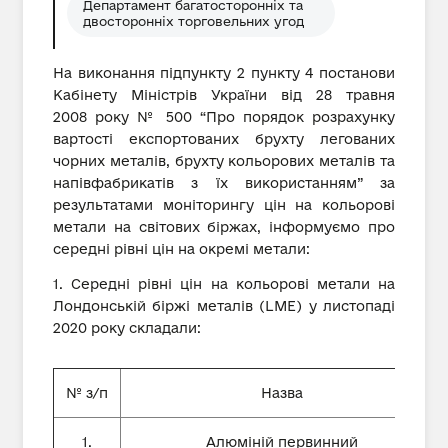
Департамент багатосторонніх та
двосторонніх торговельних угод
На виконання підпункту 2 пункту 4 постанови
Кабінету Міністрів України від 28 травня
2008 року № 500 “Про порядок розрахунку
вартості експортованих брухту легованих
чорних металів, брухту кольорових металів та
напівфабрикатів з їх використанням” за
результатами моніторингу цін на кольорові
метали на світових біржах, інформуємо про
середні рівні цін на окремі метали:
1. Середні рівні цін на кольорові метали на
Лондонській біржі металів (LME) у листопаді
2020 року складали:
№ з/п
Назва
1.
Алюміній первинний