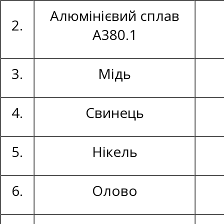
Алюмінієвий сплав
2.
А380.1
3.
Мідь
4.
Свинець
5.
Нікель
6.
Олово