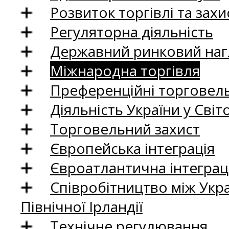
Розвиток торгівлі та зах
Регуляторна діяльність
Державний ринковий нагл
Міжнародна торгівля
Преференційні торговель
Діяльність України у Світо
Торговельний захист
Європейська інтеграція
Євроатлантична інтеграц
Співробітництво між Укр
Північної Ірландії
Технічне регулювання