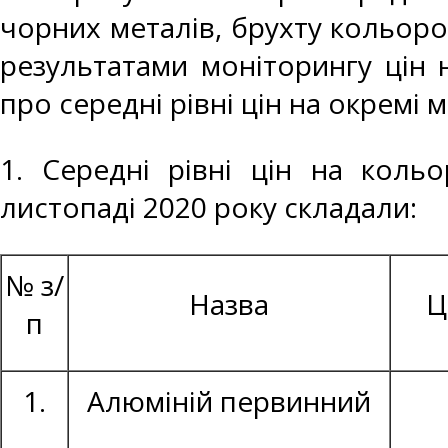
чорних металів, брухту кольоро
результатами моніторингу цін 
про середні рівні цін на окремі 
1. Середні рівні цін на коль
листопаді 2020 року складали:
№ з/
Назва
Ц
п
1.
Алюміній первинний