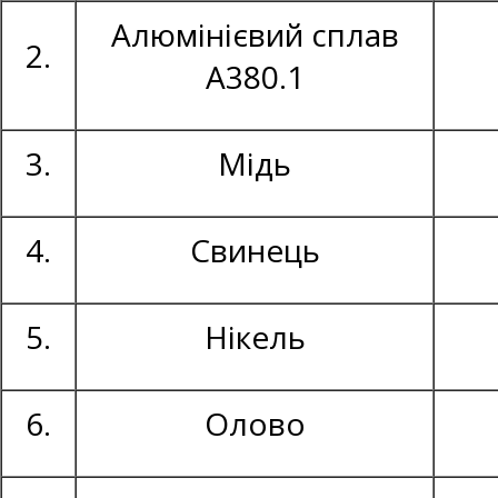
Алюмінієвий сплав
2.
А380.1
3.
Мідь
4.
Свинець
5.
Нікель
6.
Олово