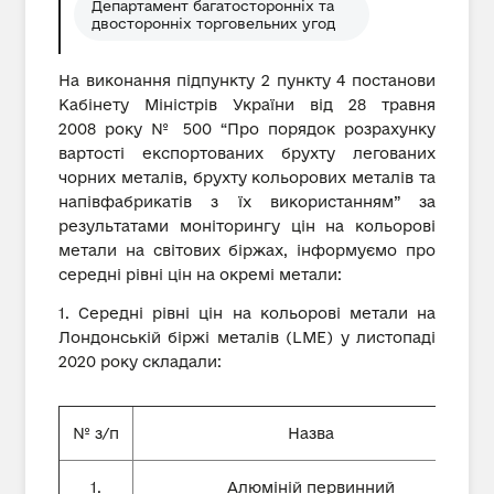
Департамент багатосторонніх та
двосторонніх торговельних угод
На виконання підпункту 2 пункту 4 постанови
Кабінету Міністрів України від 28 травня
2008 року № 500 “Про порядок розрахунку
вартості експортованих брухту легованих
чорних металів, брухту кольорових металів та
напівфабрикатів з їх використанням” за
результатами моніторингу цін на кольорові
метали на світових біржах, інформуємо про
середні рівні цін на окремі метали:
1. Середні рівні цін на кольорові метали на
Лондонській біржі металів (LME) у листопаді
2020 року складали:
№ з/п
Назва
1.
Алюміній первинний