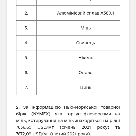
2.
Алюмінієвий сплав А380.1
3.
Мідь
4.
Свинець
5.
Нікель
6.
Олово
7.
Цинк
2. За інформацією Нью-Йоркської товарної
біржі (NYMEX), яка торгує ф’ючерсами на
мідь, котирування на мідь знаходяться на рівні
7656,65 USD/мт (січень 2021 року) та
7672,09 USD/мт (лютий 2021 року).