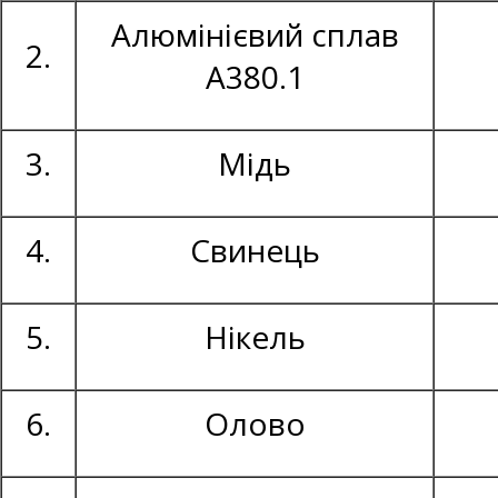
Алюмінієвий сплав
2.
А380.1
3.
Мідь
4.
Свинець
5.
Нікель
6.
Олово