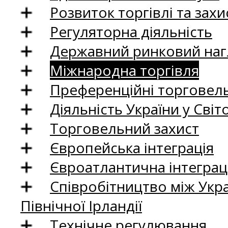
Розвиток торгівлі та зах
Регуляторна діяльність
Державний ринковий нагл
Міжнародна торгівля
Преференційні торговель
Діяльність України у Світо
Торговельний захист
Європейська інтеграція
Євроатлантична інтеграц
Співробітництво між Укр
Північної Ірландії
Технічне регулювання