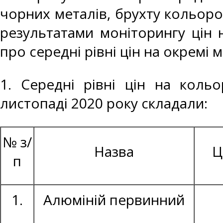
чорних металів, брухту кольоро
результатами моніторингу цін 
про середні рівні цін на окремі 
1. Середні рівні цін на коль
листопаді 2020 року складали:
№ з/
Назва
Ц
п
1.
Алюміній первинний