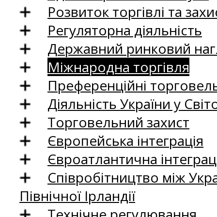
Розвиток торгівлі та зах
Регуляторна діяльність
Державний ринковий нагл
Міжнародна торгівля
Преференційні торговель
Діяльність України у Світо
Торговельний захист
Європейська інтеграція
Євроатлантична інтеграц
Співробітництво між Укр
Північної Ірландії
Технічне регулювання