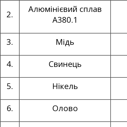
Алюмінієвий сплав
2.
А380.1
3.
Мідь
4.
Свинець
5.
Нікель
6.
Олово