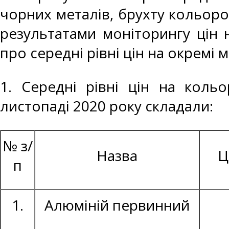
чорних металів, брухту кольоро
результатами моніторингу цін 
про середні рівні цін на окремі 
1. Середні рівні цін на коль
листопаді 2020 року складали:
№ з/
Назва
Ц
п
1.
Алюміній первинний