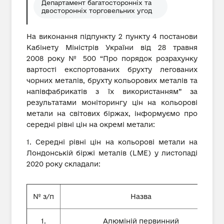
Департамент багатосторонніх та
двосторонніх торговельних угод
На виконання підпункту 2 пункту 4 постанови
Кабінету Міністрів України від 28 травня
2008 року № 500 “Про порядок розрахунку
вартості експортованих брухту легованих
чорних металів, брухту кольорових металів та
напівфабрикатів з їх використанням” за
результатами моніторингу цін на кольорові
метали на світових біржах, інформуємо про
середні рівні цін на окремі метали:
1. Середні рівні цін на кольорові метали на
Лондонській біржі металів (LME) у листопаді
2020 року складали:
№ з/п
Назва
1.
Алюміній первинний