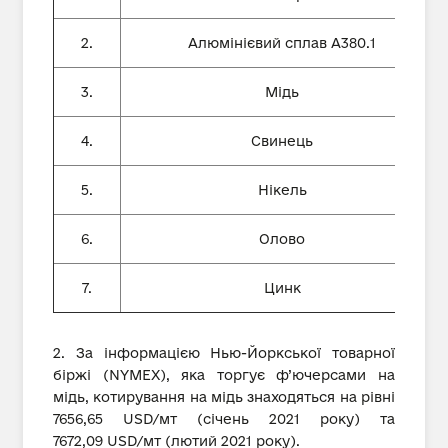
2.
Алюмінієвий сплав А380.1
3.
Мідь
4.
Свинець
5.
Нікель
6.
Олово
7.
Цинк
2. За інформацією Нью-Йоркської товарної
біржі (NYMEX), яка торгує ф’ючерсами на
мідь, котирування на мідь знаходяться на рівні
7656,65 USD/мт (січень 2021 року) та
7672,09 USD/мт (лютий 2021 року).