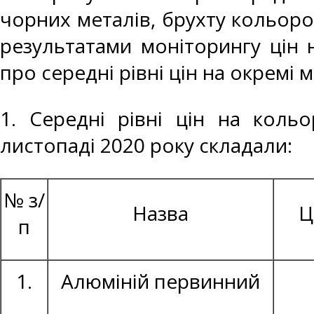
чорних металів, брухту кольоро
результатами моніторингу цін 
про середні рівні цін на окремі 
1. Середні рівні цін на коль
листопаді 2020 року складали:
№ з/
Назва
Ц
п
1.
Алюміній первинний