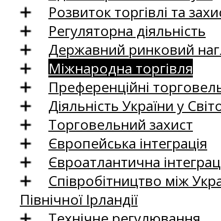
Розвиток торгівлі та зах
Регуляторна діяльність
Державний ринковий нагл
Міжнародна торгівля
Преференційні торговель
Діяльність України у Світо
Торговельний захист
Європейська інтеграція
Євроатлантична інтеграц
Співробітництво між Укр
Північної Ірландії
Технічне регулювання