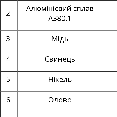
Алюмінієвий сплав
2.
А380.1
3.
Мідь
4.
Свинець
5.
Нікель
6.
Олово