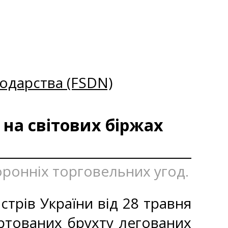
одарства (FSDN)
 на світових біржах
оронніх торговельних угод.
стрів України від 28 травня
ртованих брухту легованих