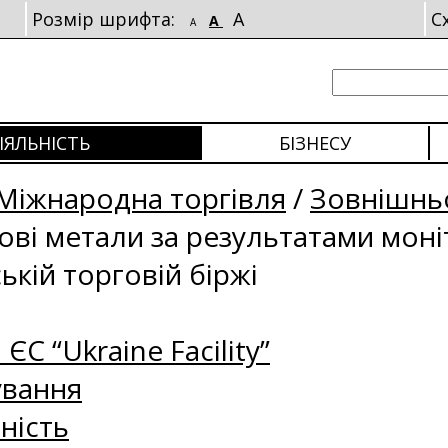
Розмір шрифта:
A
С
A
A
ІЯЛЬНІСТЬ
БІЗНЕСУ
Міжнародна торгівля
/
Зовнішньо
рові метали за результатами мон
ькій торговій біржі
 ЄС “Ukraine Facility”
ування
ність