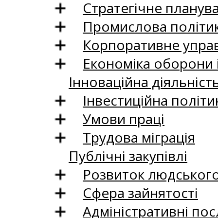
Стратегічне планув
Промислова політи
Корпоративне управ
Економіка оборони 
Інноваційна діяльніст
Інвестиційна політи
Умови праці
Трудова міграція
Публічні закупівлі
Розвиток людського 
Сфера зайнятості
Адміністративні пос