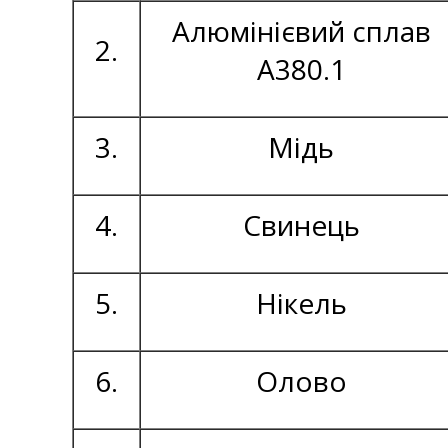
Алюмінієвий сплав
2.
А380.1
3.
Мідь
4.
Свинець
5.
Нікель
6.
Олово