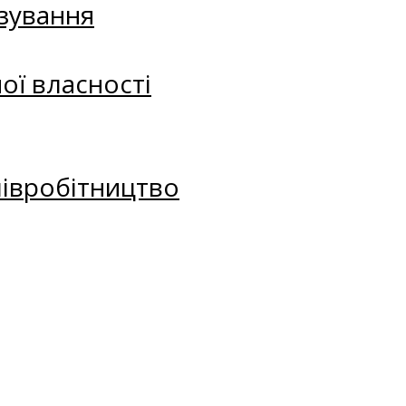
зування
ої власності
півробітництво