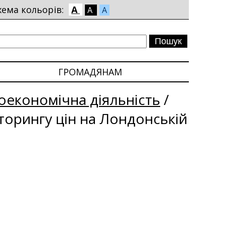
хема кольорів:
A
A
A
ГРОМАДЯНАМ
економічна діяльність
/
іторингу цін на Лондонській