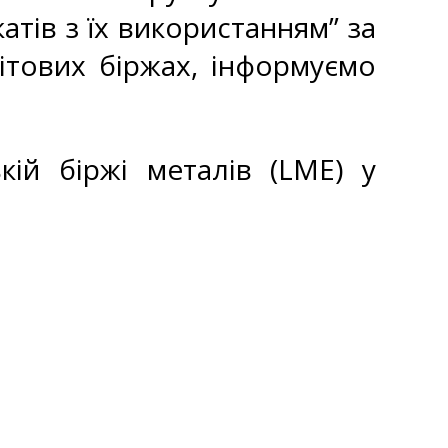
атів з їх використанням” за
ітових біржах, інформуємо
кій біржі металів (LME) у