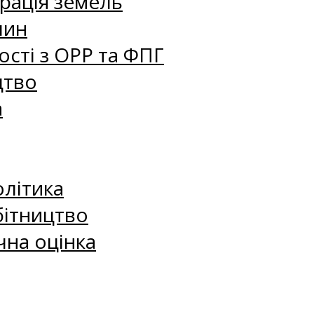
рація земель
лин
сті з ОРР та ФПГ
цтво
а
олітика
бітництво
чна оцінка