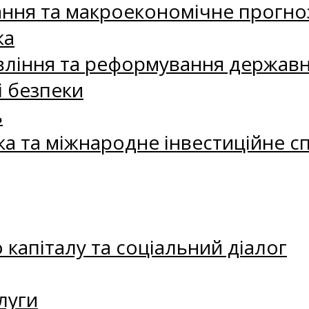
ання та макроекономічне прогно
ка
ління та реформування державн
і безпеки
ь
ка та міжнародне інвестиційне с
капіталу та соціальний діалог
луги