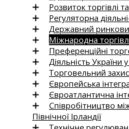
Розвиток торгівлі т
Регуляторна діяльні
Державний ринковий
Міжнародна торгівл
Преференційні торг
Діяльність України у
Торговельний захис
Європейська інтегр
Євроатлантична інт
Співробітництво між
Північної Ірландії
Технічне регулюван