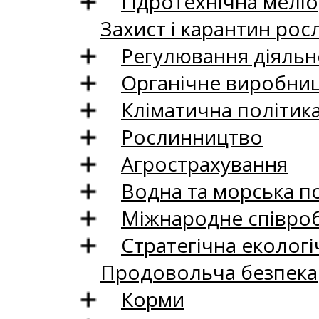
Гідротехнічна меліо
Захист і карантин рос
Регулювання діяльно
Органічне виробни
Кліматична політик
Рослинництво
Агрострахування
Водна та морська п
Міжнародне співро
Стратегічна екологі
Продовольча безпека
Корми