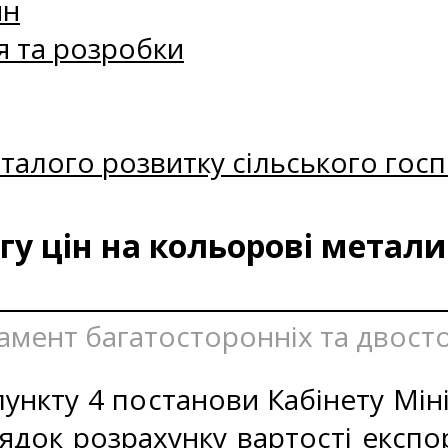
ин
я та розробки
талого розвитку сільського госп
у цін на кольорові метали
тамент багатосторонніх та двост
ункту 4 постанови Кабінету Міні
ядок розрахунку вартості експо