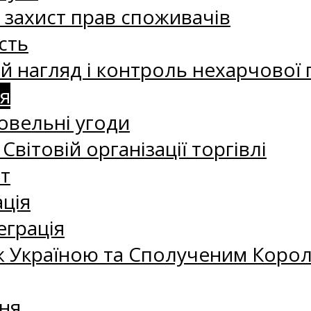
а захист прав споживачів
сть
 нагляд і контроль нехарчової 
я
овельні угоди
 Світовій організації торгівлі
т
ація
еграція
 Україною та Сполученим Королі
ня