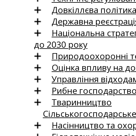
Довкіллєва політик
Державна реєстрація
Національна стратег
до 2030 року
Природоохоронні те
Оцінка впливу на до
Управління відхода
Рибне господарств
Тваринництво
Сільськогосподарськ
Насінництво та охо