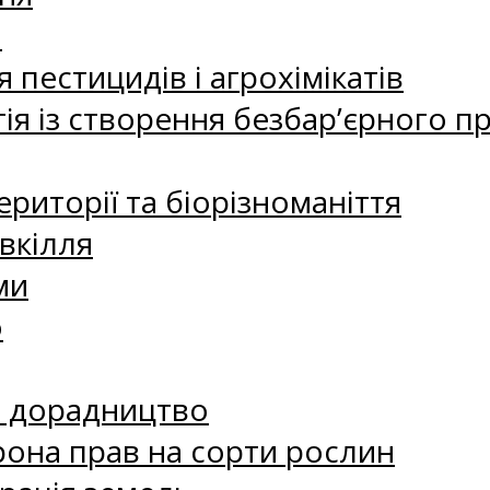
а
 пестицидів і агрохімікатів
ія із створення безбар’єрного пр
риторії та біорізноманіття
вкілля
ми
о
е дорадництво
рона прав на сорти рослин