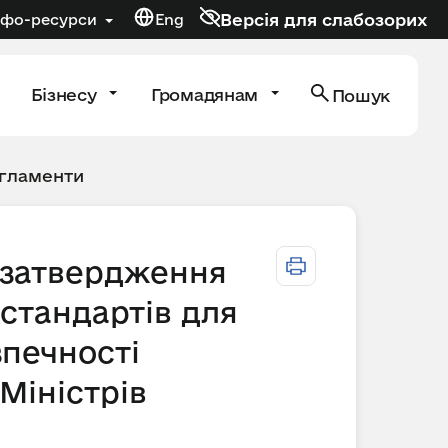
Версія для слабозорих
нфо-ресурси
Eng
Бізнесу
Громадянам
Пошук
егламенти
о затвердження
стандартів для
зпечності
Міністрів