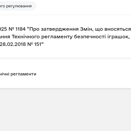
ого регулювання
2025 № 1184 “Про затвердження Змін, що вносятьс
вання Технічного регламенту безпечності іграшо
28.02.2018 № 151”
нічні регламенти