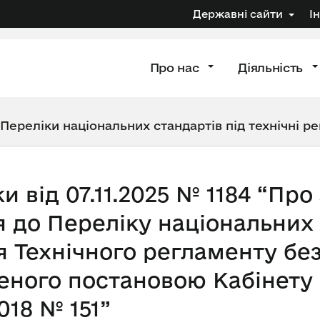
Державні сайти
І
Про нас
Діяльність
Переліки національних стандартів під технічні р
и від 07.11.2025 № 1184 “Пр
я до Переліку національних 
я Технічного регламенту бе
еного постановою Кабінету 
018 № 151”