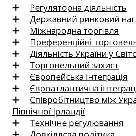
Регуляторна діяльність
Державний ринковий нагл
Міжнародна торгівля
Преференційні торговель
Діяльність України у Світо
Торговельний захист
Європейська інтеграція
Євроатлантична інтеграц
Співробітництво між Укр
Північної Ірландії
Технічне регулювання
Довкіллєва політика