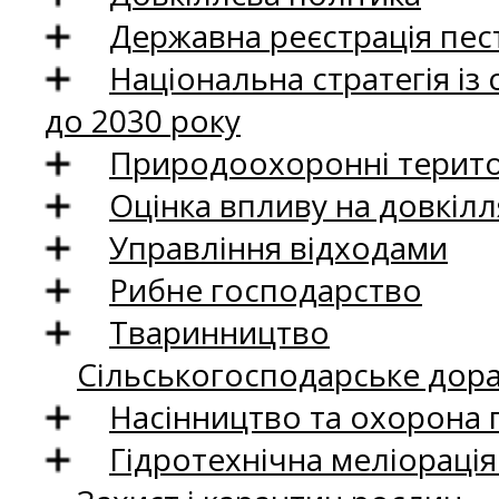
Державна реєстрація пест
Національна стратегія із
до 2030 року
Природоохоронні територ
Оцінка впливу на довкілл
Управління відходами
Рибне господарство
Тваринництво
Сільськогосподарське дор
Насінництво та охорона 
Гідротехнічна меліораці