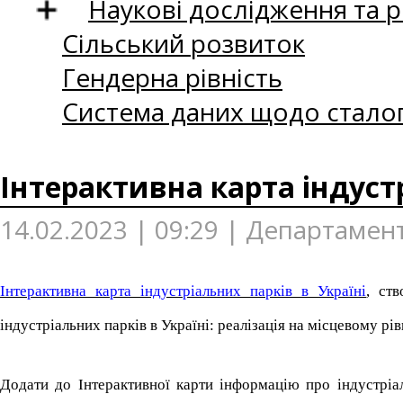
Наукові дослідження та 
Сільський розвиток
Гендерна рівність
Система даних щодо сталог
Інтерактивна карта індустр
14.02.2023 | 09:29 | Департамент
Інтерактивна карта індустріальних парків в Україні
, ст
індустріальних парків в Україні: реалізація на місцевому рів
Додати до Інтерактивної карти інформацію про індустріа