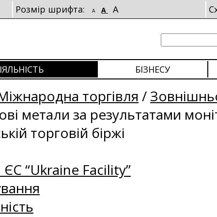
Розмір шрифта:
A
С
A
A
ІЯЛЬНІСТЬ
БІЗНЕСУ
Міжнародна торгівля
/
Зовнішньо
рові метали за результатами мон
ькій торговій біржі
 ЄС “Ukraine Facility”
ування
ність