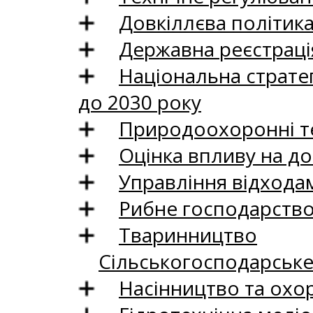
Довкіллєва політик
Державна реєстрація
Національна стратег
до 2030 року
Природоохоронні те
Оцінка впливу на до
Управління відхода
Рибне господарств
Тваринництво
Сільськогосподарськ
Насінництво та охо