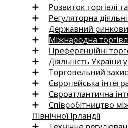
Розвиток торгівлі т
Регуляторна діяльні
Державний ринковий
Міжнародна торгівл
Преференційні торг
Діяльність України у
Торговельний захис
Європейська інтегр
Євроатлантична інт
Співробітництво між
Північної Ірландії
Технічне регулюван