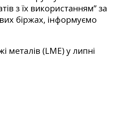
тів з їх використанням” за
ових біржах, інформуємо
жі металів (LME) у липні