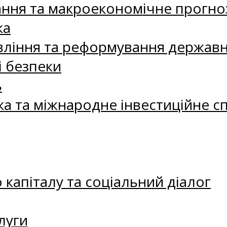
ання та макроекономічне прогно
ка
ління та реформування державн
і безпеки
ь
ка та міжнародне інвестиційне с
капіталу та соціальний діалог
луги