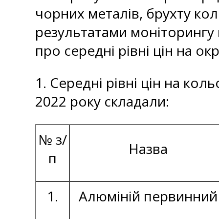
чорних металів, брухту кол
результатами моніторингу 
про середні рівні цін на ок
1. Середні рівні цін на кол
2022 року складали:
№ з/
Назва
п
1.
Алюміній первинний