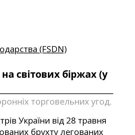
одарства (FSDN)
на світових біржах (у
оронніх торговельних угод.
трів України від 28 травня
тованих брухту легованих