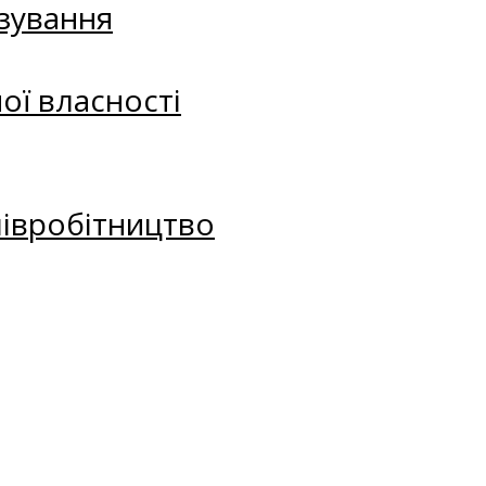
зування
ої власності
півробітництво