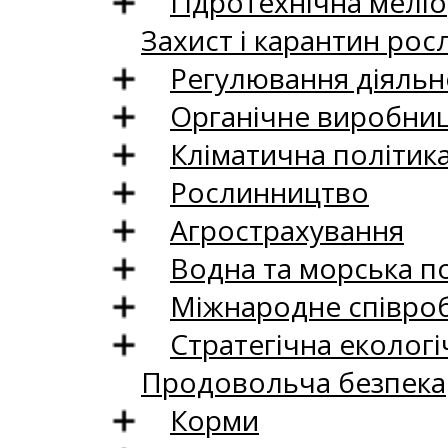
Гідротехнічна меліо
Захист і карантин рос
Регулювання діяльно
Органічне виробни
Кліматична політик
Рослинництво
Агрострахування
Водна та морська п
Міжнародне співро
Стратегічна екологі
Продовольча безпека
Корми