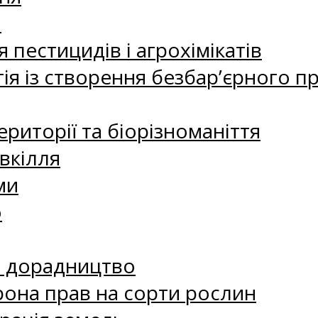
а
 пестицидів і агрохімікатів
ія із створення безбар’єрного пр
риторії та біорізноманіття
вкілля
ми
о
е дорадництво
рона прав на сорти рослин