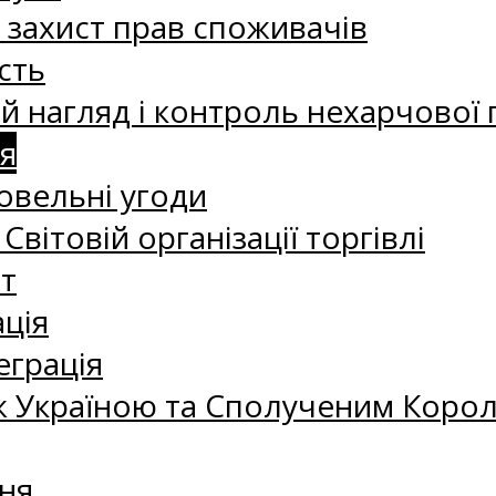
а захист прав споживачів
сть
 нагляд і контроль нехарчової 
я
овельні угоди
 Світовій організації торгівлі
т
ація
еграція
 Україною та Сполученим Королі
ня