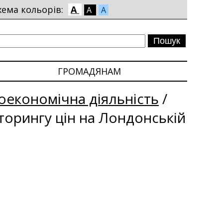
хема кольорів:
A
A
A
ГРОМАДЯНАМ
економічна діяльність
/
іторингу цін на Лондонській