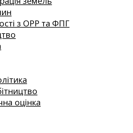
рація земель
лин
сті з ОРР та ФПГ
цтво
а
олітика
бітництво
чна оцінка