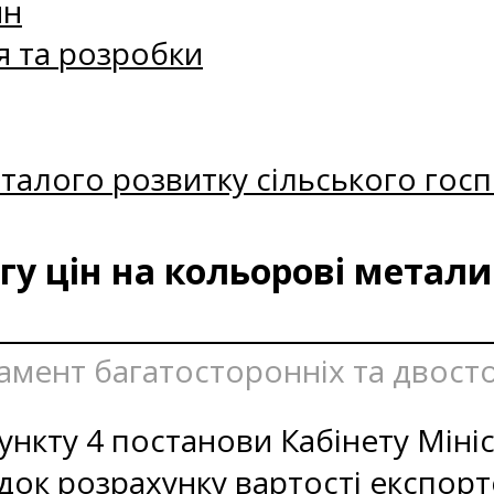
ин
я та розробки
талого розвитку сільського госп
у цін на кольорові метали 
тамент багатосторонніх та двост
ункту 4 постанови Кабінету Мініс
док розрахунку вартості експор