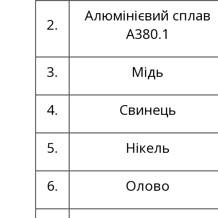
Алюмінієвий сплав
2.
А380.1
3.
Мідь
4.
Свинець
5.
Нікель
6.
Олово