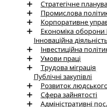
Стратегічне планув
Промислова політи
Корпоративне управ
Економіка оборони 
Інноваційна діяльніст
Інвестиційна політи
Умови праці
Трудова міграція
Публічні закупівлі
Розвиток людського 
Сфера зайнятості
Адміністративні пос