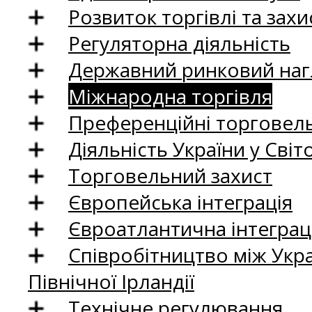
Розвиток торгівлі та зах
Регуляторна діяльність
Державний ринковий нагл
Міжнародна торгівля
Преференційні торговель
Діяльність України у Світо
Торговельний захист
Європейська інтеграція
Євроатлантична інтеграц
Співробітництво між Укр
Північної Ірландії
Технічне регулювання