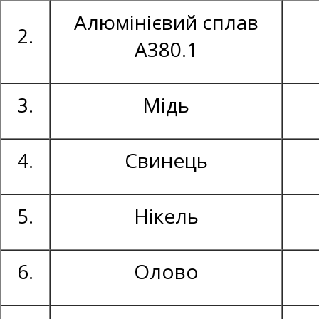
Алюмінієвий сплав
2.
А380.1
3.
Мідь
4.
Свинець
5.
Нікель
6.
Олово