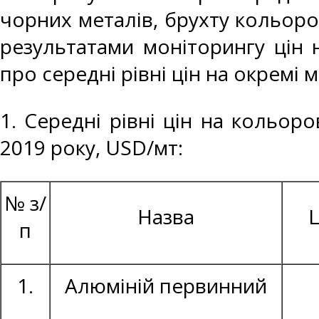
чорних металів, брухту кольоро
результатами моніторингу цін 
про середні рівні цін на окремі 
1. Середні рівні цін на кольоро
2019 року, USD/мт:
№ з/
Назва
Ц
п
1.
Алюміній первинний