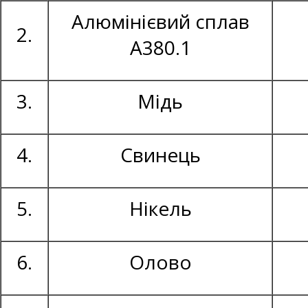
Алюмінієвий сплав
2.
А380.1
3.
Мідь
4.
Свинець
5.
Нікель
6.
Олово