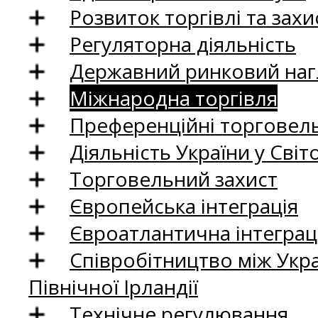
Розвиток торгівлі та зах
Регуляторна діяльність
Державний ринковий нагл
Міжнародна торгівля
Преференційні торговель
Діяльність України у Світо
Торговельний захист
Європейська інтеграція
Євроатлантична інтеграц
Співробітництво між Укр
Північної Ірландії
Технічне регулювання