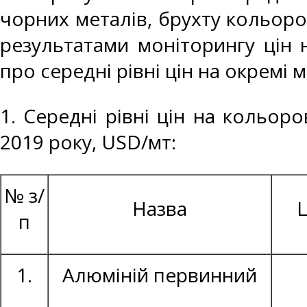
чорних металів, брухту кольоро
результатами моніторингу цін 
про середні рівні цін на окремі 
1. Середні рівні цін на кольоро
2019 року, USD/мт:
№ з/
Назва
Ц
п
1.
Алюміній первинний