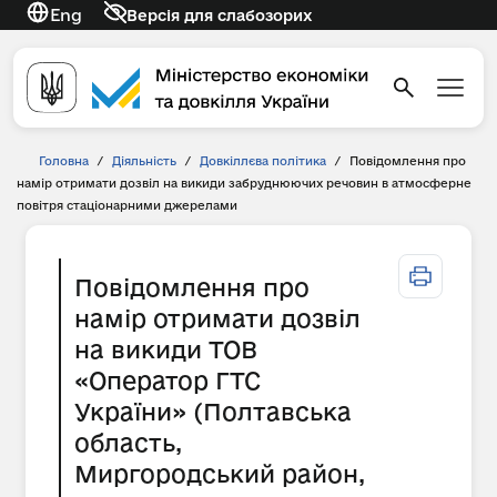
Eng
Версія для слабозорих
Головна
/
Діяльність
/
Довкіллєва політика
/
Повідомлення про
намір отримати дозвіл на викиди забруднюючих речовин в атмосферне
повітря стаціонарними джерелами
Повідомлення про
намір отримати дозвіл
на викиди ТОВ
«Оператор ГТС
України» (Полтавська
область,
Миргородський район,